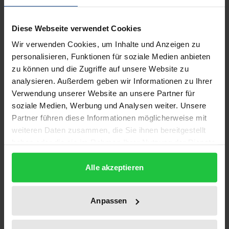
Edition
1
Diese Webseite verwendet Cookies
ISBN
Wir verwenden Cookies, um Inhalte und Anzeigen zu
978-3-928034-95-1
personalisieren, Funktionen für soziale Medien anbieten
zu können und die Zugriffe auf unsere Website zu
Subtitle
analysieren. Außerdem geben wir Informationen zu Ihrer
Zum Selbstverständnis Pädagogischer
Verwendung unserer Website an unsere Partner für
Anthropologie zwischen "Subjekt" und
soziale Medien, Werbung und Analysen weiter. Unsere
"Postmoderne"
Partner führen diese Informationen möglicherweise mit
weiteren Daten zusammen, die Sie ihnen bereitgestellt
Publication Date
haben oder die sie im Rahmen Ihrer Nutzung der Dienste
gesammelt haben.
Jan 1, 1996
Alle akzeptieren
Year of Publication
1996
Anpassen
Publisher