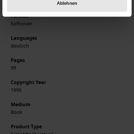
Ergon
Ablehnen
Format
Softcover
Languages
deutsch
Pages
99
Copyright Year
1996
Medium
Book
Product Type