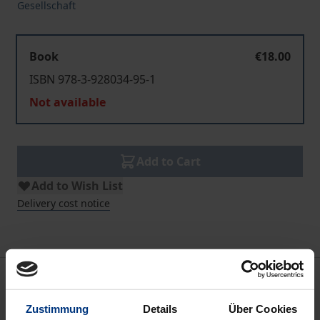
Gesellschaft
Book
€18.00
ISBN 978-3-928034-95-1
Not available
Add to Cart
Add to Wish List
Delivery cost notice
Bibliographical data
Zustimmung
Details
Über Cookies