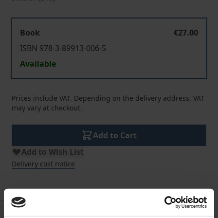
Book
€27.00
ISBN 978-3-89913-006-5
Available
Prices include VAT. Depending on the delivery address, VAT
may vary at checkout.
Add to Cart
Add to Wish List
Delivery cost notice
Bibliographical data