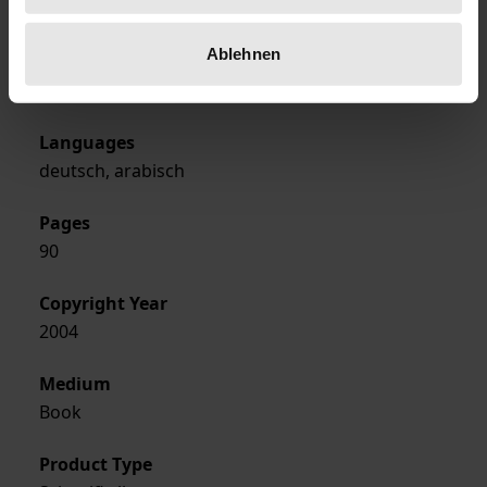
Ergon
Ablehnen
Format
Softcover
Languages
deutsch, arabisch
Pages
90
Copyright Year
2004
Medium
Book
Product Type