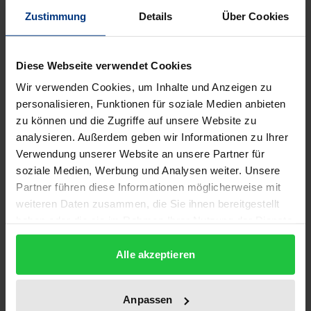
Zustimmung
Details
Über Cookies
Edition
1
Diese Webseite verwendet Cookies
Wir verwenden Cookies, um Inhalte und Anzeigen zu
ISBN
personalisieren, Funktionen für soziale Medien anbieten
978-3-89913-006-5
zu können und die Zugriffe auf unsere Website zu
analysieren. Außerdem geben wir Informationen zu Ihrer
Subtitle
Verwendung unserer Website an unsere Partner für
Zu einem Text des Ali b. Umar ad-Daraqutni
soziale Medien, Werbung und Analysen weiter. Unsere
Partner führen diese Informationen möglicherweise mit
Publication Date
weiteren Daten zusammen, die Sie ihnen bereitgestellt
Jan 1, 2004
haben oder die sie im Rahmen Ihrer Nutzung der Dienste
gesammelt haben.
Year of Publication
Alle akzeptieren
2004
Publisher
Anpassen