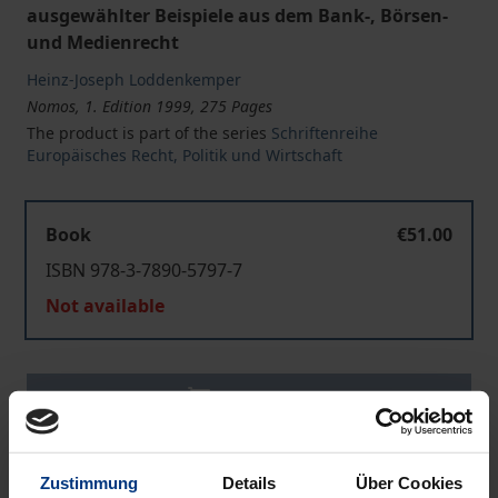
ausgewählter Beispiele aus dem Bank-, Börsen-
und Medienrecht
Heinz-Joseph Loddenkemper
Nomos, 1. Edition 1999, 275 Pages
The product is part of the series
Schriftenreihe
Europäisches Recht, Politik und Wirtschaft
Book
€51.00
ISBN 978-3-7890-5797-7
Not available
Add to Cart
Add to Wish List
Delivery cost notice
Zustimmung
Details
Über Cookies