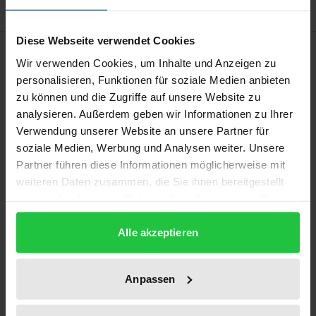
Diese Webseite verwendet Cookies
Description
Wir verwenden Cookies, um Inhalte und Anzeigen zu
personalisieren, Funktionen für soziale Medien anbieten
Globalized markets pose problems for law makers,
zu können und die Zugriffe auf unsere Website zu
management, business organizers and auditors. The
analysieren. Außerdem geben wir Informationen zu Ihrer
conventional approach on its own will not suffice for
Verwendung unserer Website an unsere Partner für
soziale Medien, Werbung und Analysen weiter. Unsere
their solution. This is why the concept of
Partner führen diese Informationen möglicherweise mit
transparency is becoming increasingly important in
weiteren Daten zusammen, die Sie ihnen bereitgestellt
both investment and consumer protection circles.
haben oder die sie im Rahmen Ihrer Nutzung der Dienste
The author backs up his approach with the help of
gesammelt haben.
examples taken from banking, stock exchange and
Alle akzeptieren
media law.
As he does this it becomes clear that transparency is
Anpassen
not a term applicable exclusively to banking, stock
exchange and media law. Instead, it acquires its