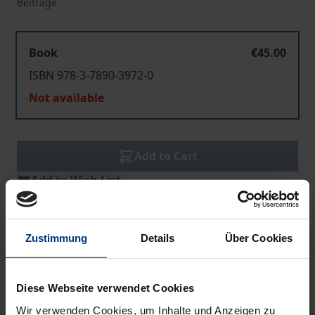
Beiträge
Book
€45.00
ISBN 978-3-7890-3972-0
Not available
Add to Cart
Add to Wish List
Delivery cost notice
Zustimmung
Details
Über Cookies
Description
Diese Webseite verwendet Cookies
Der vorliegende Sammelband enthält die Beiträge
Wir verwenden Cookies, um Inhalte und Anzeigen zu