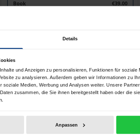
Book
€39.00
ISBN 978-3-495-49122-5
Available
Details
Prices include VAT. Depending on the delivery address, VAT may
Add to Cart
Add to Wish List
Cookies
nhalte und Anzeigen zu personalisieren, Funktionen für soziale
Delivery cost notice
Website zu analysieren. Außerdem geben wir Informationen zu I
r soziale Medien, Werbung und Analysen weiter. Unsere Partner
 Daten zusammen, die Sie ihnen bereitgestellt haben oder die s
n.
ata
Reviews
Additional materi
Anpassen
 Rahner already attempted, wants to indicate what is talked
 of meaninglessness: Not the top of the pyramid of being or