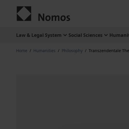
Skip to Content
Law & Legal System
Social Sciences
Humanit
Home
/
Humanities
/
Philosophy
/
Transzendentale The