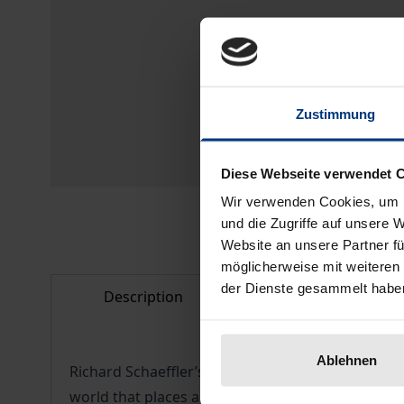
Zustimmung
Diese Webseite verwendet 
Wir verwenden Cookies, um I
und die Zugriffe auf unsere 
Website an unsere Partner fü
möglicherweise mit weiteren
der Dienste gesammelt habe
Description
Bibliographical d
Ablehnen
Richard Schaeffler’s transcendental theology, as
world that places all talk of God under suspicion