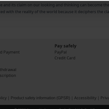
e and its claim on our looking and thinking can become the
ed with the reality of the world because it deciphers the cla
Pay safely
nd Payment
PayPal
Credit Card
ithdrawal
scription
licy
|
|
Accessibility
|
Priv
Product safety information (GPSR)