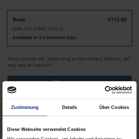
Triage in der (Strafrechts-) Wissenschaft
Book
€112.00
ISBN 978-3-8487-8352-6
Available in 3-5 business days
Prices include VAT. Depending on the delivery address, VAT
may vary at checkout.
Add to Cart
Add to Wish List
Delivery cost notice
Zustimmung
Details
Über Cookies
Diese Webseite verwendet Cookies
Description
Wir verwenden Cookies, um Inhalte und Anzeigen zu