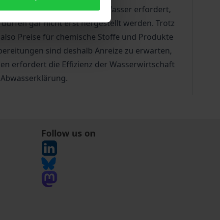
ltige Umgang mit Natur und Wasser erfordert,
ürfen gar nicht erst hergestellt werden. Trotz
also Preise für chemische Stoffe und Produkte
ereitungen sind deshalb Anreize zu erwarten,
erfordert die Effizienz der Wasserwirtschaft
d Abwasserklärung.
Follow us on