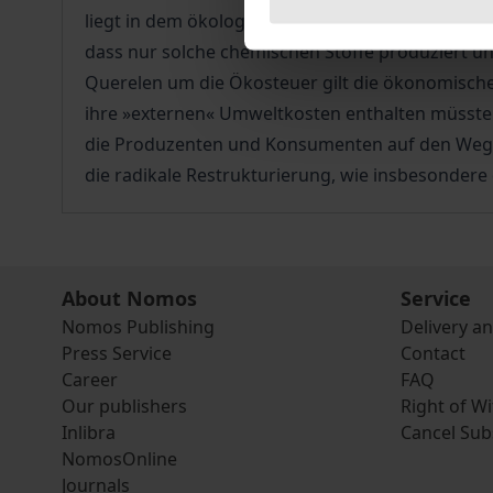
liegt in dem ökologischen Freifahrerverhalten 
dass nur solche chemischen Stoffe produziert un
Querelen um die Ökosteuer gilt die ökonomische 
ihre »externen« Umweltkosten enthalten müssten
die Produzenten und Konsumenten auf den Weg d
die radikale Restrukturierung, wie insbesonde
About Nomos
Service
Nomos Publishing
Delivery a
Press Service
Contact
Career
FAQ
Our publishers
Right of W
Inlibra
Cancel Sub
NomosOnline
Journals