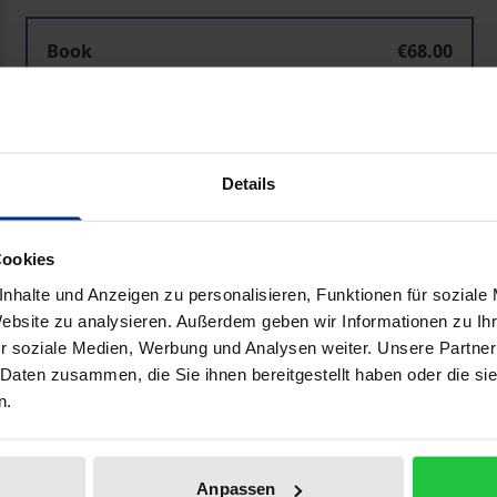
Book
€68.00
ISBN 978-3-7890-6378-7
Not available
Details
Add to Cart
Add to Wish List
Delivery cost notice
Cookies
nhalte und Anzeigen zu personalisieren, Funktionen für soziale
Website zu analysieren. Außerdem geben wir Informationen zu I
r soziale Medien, Werbung und Analysen weiter. Unsere Partner
Bibliographical data
 Daten zusammen, die Sie ihnen bereitgestellt haben oder die s
n.
fe und Zubereitungen in Produkten und Produktionsverfa
es Risiko für das Trinkwasser dar. Die Ursache für den n
Anpassen