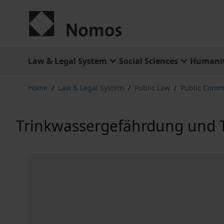
Skip to Content
Law & Legal System
Social Sciences
Humanit
Home
/
Law & Legal System
/
Public Law
/
Public Comm
Trinkwassergefährdung und T