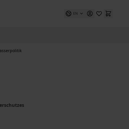
EN
sserpolitik
erschutzes