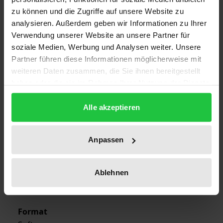
1
zu können und die Zugriffe auf unsere Website zu
analysieren. Außerdem geben wir Informationen zu Ihrer
ISBN
Verwendung unserer Website an unsere Partner für
978-3-7890-1880-0
soziale Medien, Werbung und Analysen weiter. Unsere
Partner führen diese Informationen möglicherweise mit
Subtitle
weiteren Daten zusammen, die Sie ihnen bereitgestellt
Mehr Stabilität durch moderne Technologien
haben oder die sie im Rahmen Ihrer Nutzung der Dienste
gesammelt haben.
Publication Date
Alle akzeptieren
Feb 22, 1990
Year of Publication
Anpassen
1990
Ablehnen
Publisher
Nomos
Format