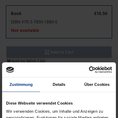
Book
€16.50
ISBN 978-3-7890-1880-0
Not available
Add to Cart
Add to Wish List
Delivery cost notice
Zustimmung
Details
Über Cookies
Bibliographical data
Diese Webseite verwendet Cookies
Wir verwenden Cookies, um Inhalte und Anzeigen zu
Edition
personalisieren, Funktionen für soziale Medien anbieten