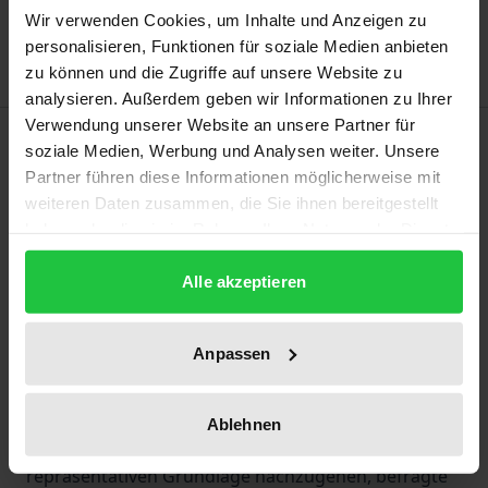
Wir verwenden Cookies, um Inhalte und Anzeigen zu
Delivery cost notice
personalisieren, Funktionen für soziale Medien anbieten
zu können und die Zugriffe auf unsere Website zu
analysieren. Außerdem geben wir Informationen zu Ihrer
Verwendung unserer Website an unsere Partner für
Description
soziale Medien, Werbung und Analysen weiter. Unsere
Partner führen diese Informationen möglicherweise mit
Wie soll man mit Instrumentalschülern umgehen,
weiteren Daten zusammen, die Sie ihnen bereitgestellt
haben oder die sie im Rahmen Ihrer Nutzung der Dienste
die klar an populärer Musik orientiert sind und mit
gesammelt haben.
klassischer Musik und deren Methodenrepertoire
Alle akzeptieren
im Unterricht nicht zufriedenzustellen sind? Wie
üben normalbegabte jugendliche
Instrumentalschüler heutzutage eigentlich, und sind
Anpassen
die immer häufiger genutzten online verfügbaren
Lernquellen dabei eher Segen oder Fluch? Um
Ablehnen
diesen Fragen auf einer verlässlichen,
repräsentativen Grundlage nachzugehen, befragte