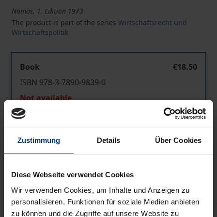
Nomos, 1. Edition 1973
The product is part of the series
Wirtschaftsrecht und
Wirtschaftspolitik
Book
€18.50
ISBN 978-3-7890-9839-0
Not available
Add to Cart
Zustimmung
Details
Über Cookies
Add to Wish List
Delivery cost notice
Diese Webseite verwendet Cookies
Wir verwenden Cookies, um Inhalte und Anzeigen zu
personalisieren, Funktionen für soziale Medien anbieten
zu können und die Zugriffe auf unsere Website zu
Bibliographical data