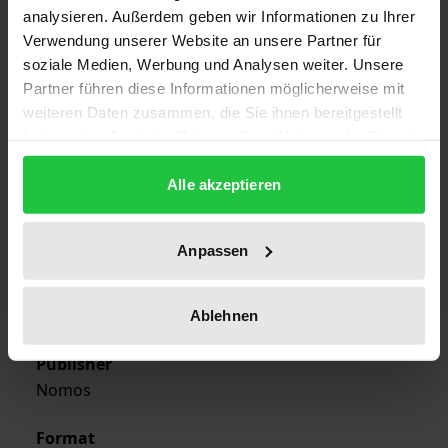
analysieren. Außerdem geben wir Informationen zu Ihrer
Verwendung unserer Website an unsere Partner für
soziale Medien, Werbung und Analysen weiter. Unsere
Edition
Partner führen diese Informationen möglicherweise mit
1
weiteren Daten zusammen, die Sie ihnen bereitgestellt
haben oder die sie im Rahmen Ihrer Nutzung der Dienste
ISBN
gesammelt haben.
978-3-7890-9839-0
Alle akzeptieren
Publication Date
Jan 1, 1973
Anpassen
Year of Publication
1973
Ablehnen
Publisher
Nomos
Format