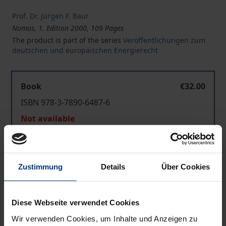
Prof. Dr. Jürgen F. Baur
Nomos, 1. Edition 2000, 109 Pages
The product is part of the series
Veröffentlichungen zum
deutschen und europäischen Energierecht
Book
€32.00
ISBN 978-3-7890-6487-6
Not available
Add to Cart
Zustimmung
Details
Über Cookies
Add to Wish List
Delivery cost notice
Diese Webseite verwendet Cookies
Wir verwenden Cookies, um Inhalte und Anzeigen zu