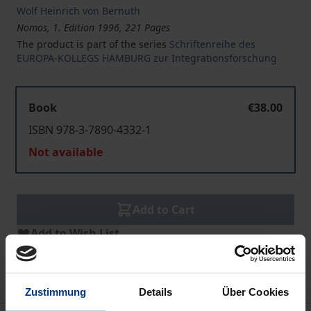
Wolf Heinrich von Bernuth
Nomos, 1. Edition 1996, 221 Pages
The product is part of the series
Schriftenreihe des
EUROPA-KOLLEGS HAMBURG zur Integrationsforschung
Book
€38.00
ISBN 978-3-7890-4332-1
Not available
Add to Cart
Add to Wish List
Delivery cost notice
Zustimmung
Details
Über Cookies