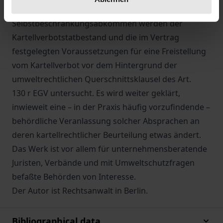
Beispiel sogenannter
Selbstbeschränkungsabkommen werden der
Kartellverbotstatbestand und die im Vertrag
festgelegten Voraussetzungen für eine Freistellung
vom Kartellverbot vor dem Hintergrund der
umweltrechtlichen Querschnittsklausel des Art.
130 r EGV untersucht. Es wird weiter geklärt,
inwieweit eine – in der Praxis häufig vorzufindende –
behördliche Veranlassung solcher Absprachen an
deren kartellrechtlicher Beurteilung etwas ändert.
Das Werk ist vor allem für unternehmensberatende
Juristen, Verbände und mit Umweltschutzfragen
befaßte Behörden von Interesse.
Der Autor ist Rechtsanwalt in Berlin.
Bibliographical data