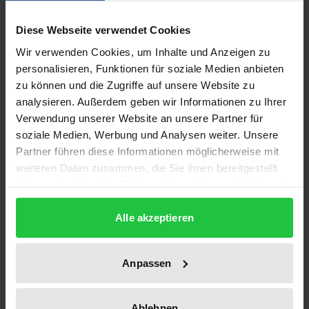
Description
Diese Webseite verwendet Cookies
Neben hoheitliche (Zwangs-)Maßnahmen wie
Wir verwenden Cookies, um Inhalte und Anzeigen zu
personalisieren, Funktionen für soziale Medien anbieten
Auflagen und Verbote als klassische Instrumente
zu können und die Zugriffe auf unsere Website zu
des Umweltschutzes treten mehr und mehr
analysieren. Außerdem geben wir Informationen zu Ihrer
umweltschutzfördernde Absprachen zwischen
Verwendung unserer Website an unsere Partner für
Unternehmen. Kartellrechtlich sind solche
soziale Medien, Werbung und Analysen weiter. Unsere
umweltschutzfördernden
Partner führen diese Informationen möglicherweise mit
Unternehmenskooperationen problematisch, denn
weiteren Daten zusammen, die Sie ihnen bereitgestellt
haben oder die sie im Rahmen Ihrer Nutzung der Dienste
sie bedeuten zumeist eine
gesammelt haben.
Wettbewerbsbeschränkung.
Alle akzeptieren
Die Untersuchung beschäftigt sich mit der Frage, ob
bei der kartellrechtlichen Beurteilung einer solchen
Absprache das Umweltschutzziel zu einer
Anpassen
besonderen Bewertung führt. Im Mittelpunkt steht
dabei eine Analyse von Art. 85 EG-Vertrag. Am
Ablehnen