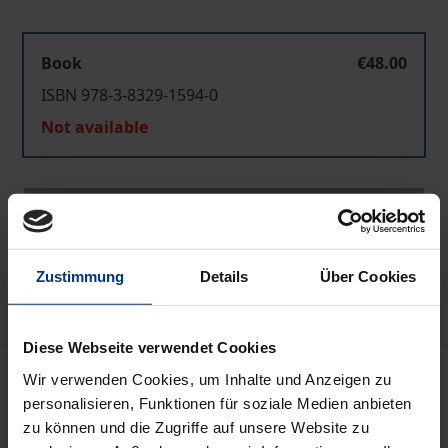
Book
€48.00
ISBN 978-3-8329-1594-0
Not available
Add to Cart
Add to Wish List
Delivery cost notice
Zustimmung
Details
Über Cookies
Diese Webseite verwendet Cookies
Description
Wir verwenden Cookies, um Inhalte und Anzeigen zu
personalisieren, Funktionen für soziale Medien anbieten
zu können und die Zugriffe auf unsere Website zu
Die Arbeit befasst sich mit dem weitreichenden