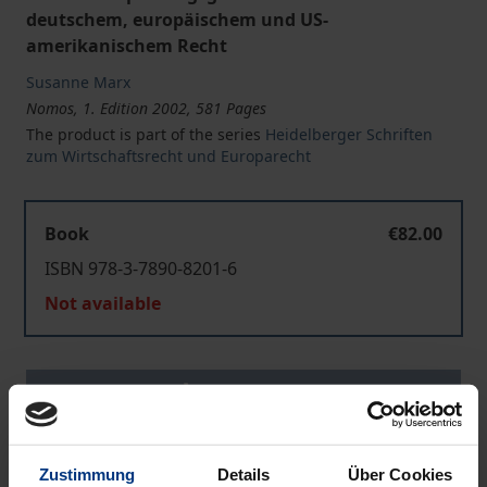
deutschem, europäischem und US-
amerikanischem Recht
Susanne Marx
Nomos, 1. Edition 2002, 581 Pages
The product is part of the series
Heidelberger Schriften
zum Wirtschaftsrecht und Europarecht
Book
€82.00
ISBN 978-3-7890-8201-6
Not available
Add to Cart
Add to Wish List
Delivery cost notice
Zustimmung
Details
Über Cookies