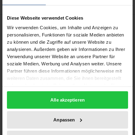
Diese Webseite verwendet Cookies
Description
Wir verwenden Cookies, um Inhalte und Anzeigen zu
personalisieren, Funktionen für soziale Medien anbieten
Der spektakuläre Zusammenbruch des US-
zu können und die Zugriffe auf unsere Website zu
amerikanischen Energie-Riesen ENRON und in
analysieren. Außerdem geben wir Informationen zu Ihrer
Verwendung unserer Website an unsere Partner für
seinem Gefolge der Untergang der renommierten
soziale Medien, Werbung und Analysen weiter. Unsere
internationalen Wirtschaftsprüfungsgesellschaft
Partner führen diese Informationen möglicherweise mit
Arthur Andersen haben schlaglichtartig die
weiteren Daten zusammen, die Sie ihnen bereitgestellt
Gefahren beleuchtet, die entstehen, wenn ein kraft
haben oder die sie im Rahmen Ihrer Nutzung der Dienste
Gesetzes zur Unabhängigkeit verpflichteter
gesammelt haben.
Abschlussprüfer zugleich lukrative
Alle akzeptieren
Beratungsmandate von Prüfungsmandanten erhält.
Seit dem Jahre 2000 suchen Normgeber und Praxis
Anpassen
weltweit verstärkt nach neuen Antworten auf diesen
Interessenkonflikt. Die vorliegende Arbeit stellt die