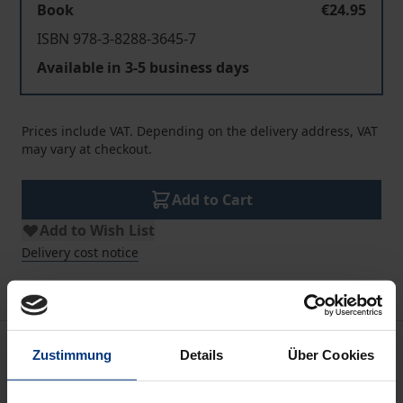
Book
€24.95
ISBN 978-3-8288-3645-7
Available in 3-5 business days
Prices include VAT. Depending on the delivery address, VAT
may vary at checkout.
Add to Cart
Add to Wish List
Delivery cost notice
Description
Zustimmung
Details
Über Cookies
Das Künstlerbuch „UNAULUTU – Steinchen im Sand“