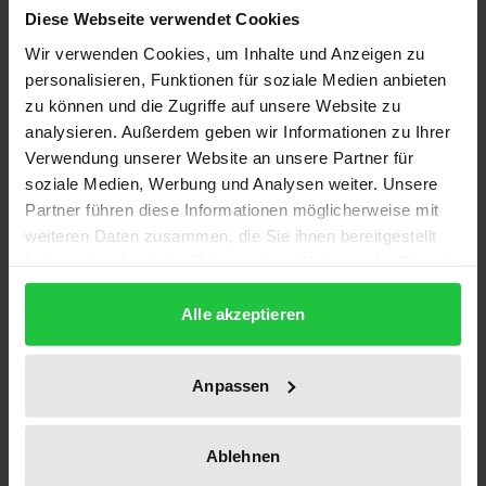
Diese Webseite verwendet Cookies
von Frieder Heinze und Olaf Wegewitz nimmt im
buchkünstlerischen Schaffen der DDR eine
Wir verwenden Cookies, um Inhalte und Anzeigen zu
personalisieren, Funktionen für soziale Medien anbieten
besondere Stellung ein: Die 130 Exemplare des
zu können und die Zugriffe auf unsere Website zu
Werkes sind mit hohem finanziellen und
analysieren. Außerdem geben wir Informationen zu Ihrer
organisatorischen Aufwand in Handarbeit gefertigt
Verwendung unserer Website an unsere Partner für
und 1986 bei Reclam Leipzig veröffentlicht worden.
soziale Medien, Werbung und Analysen weiter. Unsere
Aus der Natur stammende Materialien, verschiedene
Partner führen diese Informationen möglicherweise mit
Papiere, vereinzelte akustische Elemente und eine
weiteren Daten zusammen, die Sie ihnen bereitgestellt
haben oder die sie im Rahmen Ihrer Nutzung der Dienste
aufwändige Bindung, die ein Auseinanderfalten und
gesammelt haben.
Herausnehmen der großen Grafiken ermöglicht,
Alle akzeptieren
machen das Buch zu einem Erlebnis. Es war
ungewöhnlich, dass ein offizieller Verlag ein solches
Anpassen
Buchprojekt mit obendrein jungen, in der DDR-
Öffentlichkeit nicht etablierten Künstlern einging,
zumal diese gleichzeitig am 1. Leipziger Herbstsalon
Ablehnen
beteiligt waren, der als „konterrevolutionär“