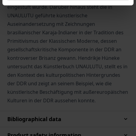
eingestuft wurde. Darüber hinaus steht die in
UNAULUTU geführte künstlerische
Auseinandersetzung mit Zeichnungen
brasilianischer Karaja-Indianer in der Tradition des
Primitivismus der Klassischen Moderne, dessen
gesellschaftskritische Komponente in der DDR an
kontroverser Brisanz gewann. Hendrikje Hüneke
untersucht das Künstlerbuch UNAULUTU, stellt es in
den Kontext des kulturpolitischen Hintergrundes
der DDR und zeigt an seinem Beispiel, wie die
künstlerische Beschäftigung mit außereuropäischen
Kulturen in der DDR aussehen konnte.
Bibliographical data
Product safety information