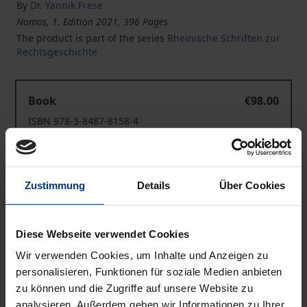
By
Dr. Yannik Frese
Nomos, 1. Edition 2021, 396 Pages
The product is part of the series
Rheinische Schriften zur
Rechtsgeschichte
Unmöglichkeit und veränderte Umstände im ALR
Book
€98.00
ISBN 978-3-8487-8158-4
Available
Unmöglichkeit und veränderte Umstände im ALR
Zustimmung
Details
Über Cookies
eBook
€98.00
ISBN 978-3-7489-2587-3
Available
Diese Webseite verwendet Cookies
Wir verwenden Cookies, um Inhalte und Anzeigen zu
personalisieren, Funktionen für soziale Medien anbieten
Prices include VAT. Depending on the delivery address, VAT
zu können und die Zugriffe auf unsere Website zu
may vary at checkout.
analysieren. Außerdem geben wir Informationen zu Ihrer