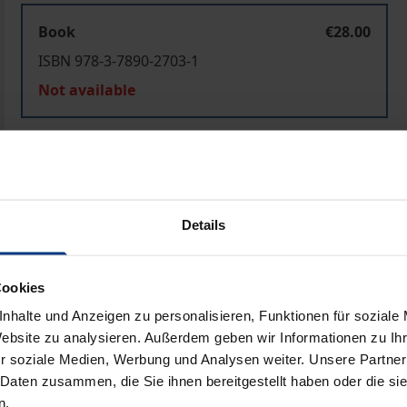
Book
€28.00
ISBN 978-3-7890-2703-1
Not available
Add to Cart
Add to Wish List
Delivery cost notice
Details
Prod
Cookies
nhalte und Anzeigen zu personalisieren, Funktionen für soziale
Website zu analysieren. Außerdem geben wir Informationen zu I
r soziale Medien, Werbung und Analysen weiter. Unsere Partner
 Daten zusammen, die Sie ihnen bereitgestellt haben oder die s
n.