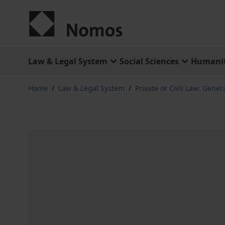
Skip to Content
Law & Legal System
Social Sciences
Humanit
Home
/
Law & Legal System
/
Private or Civil Law: Gener