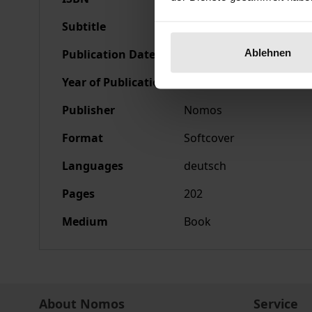
Subtitle
Rechtsgrundlage und B
Ablehnen
Publication Date
Aug 14, 1992
Year of Publication
1992
Publisher
Nomos
Format
Softcover
Languages
deutsch
Pages
202
Medium
Book
About Nomos
Service