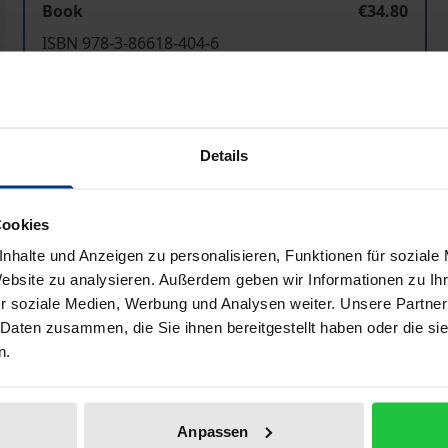
Book
€34.80
ISBN 978-3-86618-404-6
Available
Prices include VAT. Depending on the delivery address, VAT may
Details
Add to Cart
Add to Wish List
Cookies
Delivery cost notice
nhalte und Anzeigen zu personalisieren, Funktionen für soziale
Website zu analysieren. Außerdem geben wir Informationen zu I
r soziale Medien, Werbung und Analysen weiter. Unsere Partner
 Daten zusammen, die Sie ihnen bereitgestellt haben oder die s
Bibliographical data
n.
t die Rahmenbedingungen auch für den Mittelstand. Forsch
Anpassen