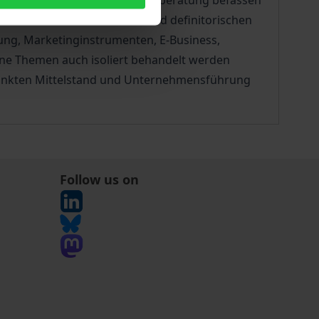
 aus der KMU-Forschung und -beratung befassen
Neben einer statistischen und definitorischen
ung, Marketinginstrumenten, E-Business,
lne Themen auch isoliert behandelt werden
rpunkten Mittelstand und Unternehmensführung
Follow us on