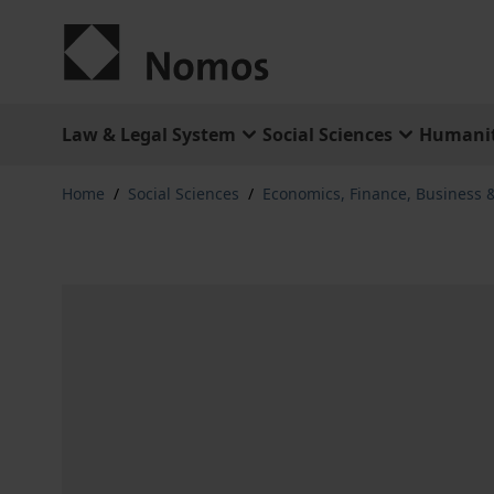
Skip to Content
Law & Legal System
Social Sciences
Humanit
Home
/
Social Sciences
/
Economics, Finance, Business