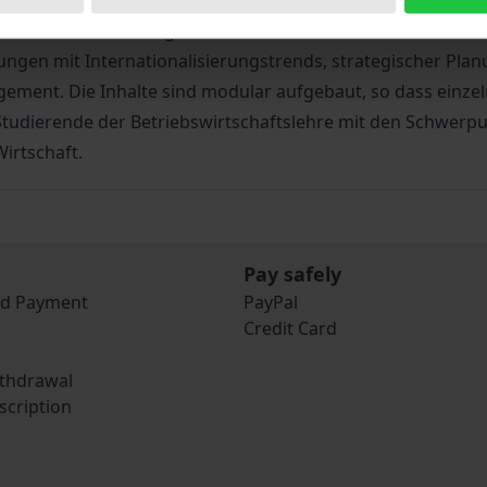
d Lösungsalternativen aufzeigen. Renommierte Vertreter
 der Globalisierung auf kleine und mittlere Unternehmen. 
gen mit Internationalisierungstrends, strategischer Plan
ment. Die Inhalte sind modular aufgebaut, so dass einze
 Studierende der Betriebswirtschaftslehre mit den Schwe
irtschaft.
Pay safely
nd Payment
PayPal
Credit Card
ithdrawal
scription