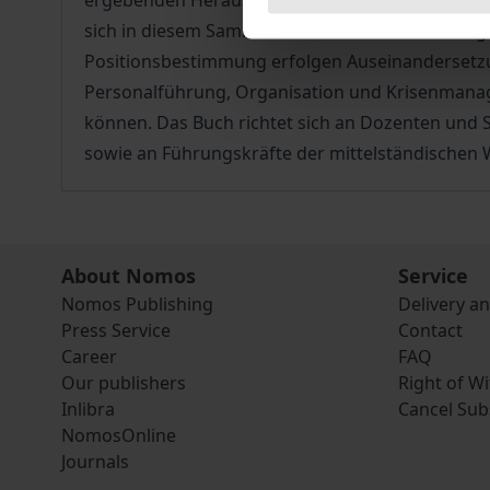
ergebenden Herausforderungen beschäftigen un
sich in diesem Sammelband mit den Auswirkungen
Positionsbestimmung erfolgen Auseinandersetzun
Personalführung, Organisation und Krisenmanage
können. Das Buch richtet sich an Dozenten und
sowie an Führungskräfte der mittelständischen W
About Nomos
Service
Nomos Publishing
Delivery a
Press Service
Contact
Career
FAQ
Our publishers
Right of W
Inlibra
Cancel Sub
NomosOnline
Journals