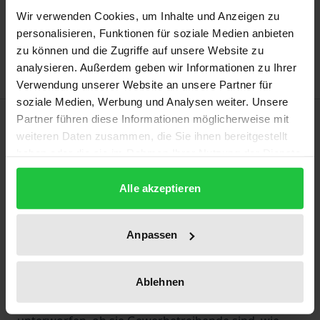
Add to Cart
Wir verwenden Cookies, um Inhalte und Anzeigen zu
Add to Wish List
personalisieren, Funktionen für soziale Medien anbieten
Delivery cost notice
zu können und die Zugriffe auf unsere Website zu
analysieren. Außerdem geben wir Informationen zu Ihrer
Verwendung unserer Website an unsere Partner für
soziale Medien, Werbung und Analysen weiter. Unsere
Description
Partner führen diese Informationen möglicherweise mit
weiteren Daten zusammen, die Sie ihnen bereitgestellt
haben oder die sie im Rahmen Ihrer Nutzung der Dienste
Vielfach wird Soziale Arbeit durch selbstständige
gesammelt haben.
Unternehmer erbracht: „Freie Mitarbeiter“,
Alle akzeptieren
„Subunternehmer“, „Honorarkräfte“,
„Pauschalisten“, „freelancer“ – die Begriffe sind
Anpassen
zahlreich und die Fragen ebenfalls. Denn der
Gesetzgeber hat im rechtlichen Rahmen der
Selbstständigkeit manches offen gelassen. Die
Ablehnen
Betroffenen werden damit einer Art „Lernprozess“