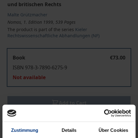
und britischen Rechts
Malte Grützmacher
Nomos, 1. Edition 1999, 539 Pages
The product is part of the series
Kieler
Rechtswissenschaftliche Abhandlungen (NF)
Book
€73.00
ISBN 978-3-7890-6275-9
Not available
Add to Cart
Add to Wish List
Delivery cost notice
Zustimmung
Details
Über Cookies