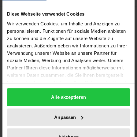
Description
Diese Webseite verwendet Cookies
Wir verwenden Cookies, um Inhalte und Anzeigen zu
personalisieren, Funktionen für soziale Medien anbieten
Mit der Richtlinie 96/9/EG wurde der Rechtsschutz
zu können und die Zugriffe auf unsere Website zu
von Datenbanken in der EU neu gestaltet. Herzstück
analysieren. Außerdem geben wir Informationen zu Ihrer
der Richtlinie ist ein neues Schutzrecht sui generis.
Verwendung unserer Website an unsere Partner für
Im Anschluß an eine aktuelle Analyse des
soziale Medien, Werbung und Analysen weiter. Unsere
technischen, wirtschaftlichen und gesellschaftlichen
Partner führen diese Informationen möglicherweise mit
Hintergrundes setzt sich der Verfasser mit der
weiteren Daten zusammen, die Sie ihnen bereitgestellt
haben oder die sie im Rahmen Ihrer Nutzung der Dienste
Richtlinie und deren Umsetzung in britisches und
gesammelt haben.
deutsches Recht auseinander. Auf Kritik stößt dabei
Alle akzeptieren
vor allem der zu lange und den technikgeprägten,
unpersönlichen Datenbankwerken auch sonst nicht
Anpassen
adäquate Urheberschutz. Auch das sonst zu
begrüßende Schutzrecht sui generis kann
unerwünschte Folgen in Form der