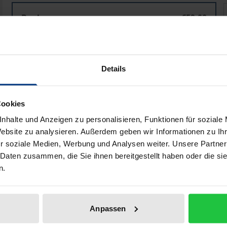
Urheberrecht und Remix-Kultur
Book
€59.00
ISBN 978-3-7560-0494-2
Available
Details
Prices include VAT. Depending on the delivery address, VAT may
Cookies
Add to Cart
Add to Wish List
nhalte und Anzeigen zu personalisieren, Funktionen für soziale
Delivery cost notice
Website zu analysieren. Außerdem geben wir Informationen zu I
r soziale Medien, Werbung und Analysen weiter. Unsere Partner
 Daten zusammen, die Sie ihnen bereitgestellt haben oder die s
n.
aphical data
Additional material
Anpassen
excerpts of a pre-existing work or motion picture may be u