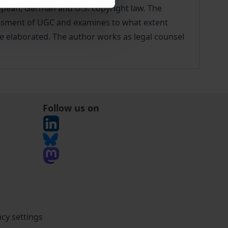
ropean, German and U.S. copyright law. The
ssessment of UGC and examines to what extent
 are elaborated. The author works as legal counsel
Follow us on
acy settings