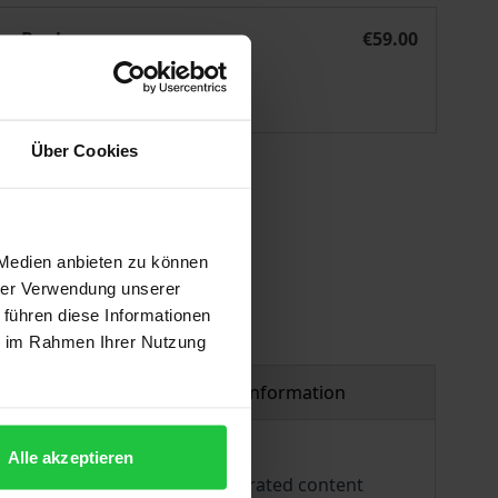
Urheberrecht und Remix-Kultur
eBook
€59.00
ISBN 978-3-7489-3819-4
Available
Über Cookies
 vary at checkout.
 Medien anbieten zu können
hrer Verwendung unserer
 führen diese Informationen
ie im Rahmen Ihrer Nutzung
Product safety information
Alle akzeptieren
sed for video-based user-generated content