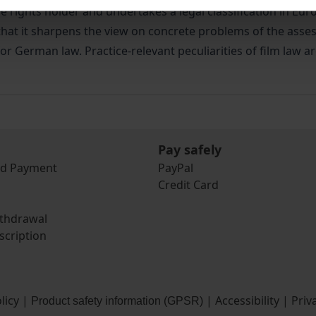
he rights holder and undertakes a legal classification in Eu
act that it sharpens the view on concrete problems of the a
e for German law. Practice-relevant peculiarities of film law
Pay safely
nd Payment
PayPal
Credit Card
ithdrawal
scription
licy
|
|
Accessibility
|
Priv
Product safety information (GPSR)