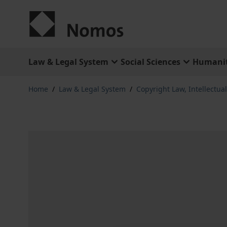
Skip to Content
Law & Legal System
Social Sciences
Humanit
Home
/
Law & Legal System
/
Copyright Law, Intellectua