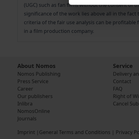
(UGC) such as fan films without the consent of t
significance of the work lies above all in the f
criteria of the fair use analysis can be profitabl
in a film production company.
About Nomos
Service
Nomos Publishing
Delivery a
Press Service
Contact
Career
FAQ
Our publishers
Right of W
Inlibra
Cancel Sub
NomosOnline
Journals
Imprint
|
General Terms and Conditions
|
Privacy Po