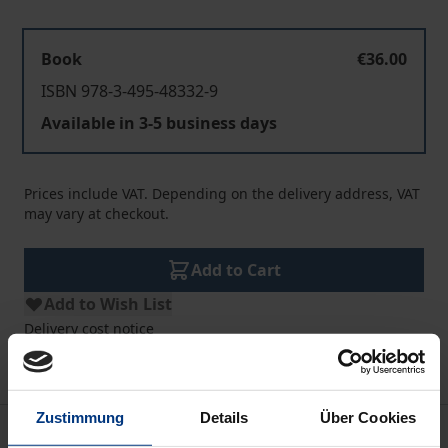
Book
€36.00
ISBN 978-3-495-48332-9
Available in 3-5 business days
Prices include VAT. Depending on the delivery address, VAT
may vary at checkout.
Add to Cart
Add to Wish List
Delivery cost notice
Zustimmung
Details
Über Cookies
Description