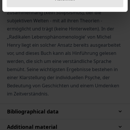
dem Ursprung: Letzterer bildet den intersubjektiven
Zusammenhang (kein Solipsismus), der die
subjektiven Welten - mit all ihren Theorien -
ermöglicht und trägt (keine Hinterwelten). In der
„Radikalen Lebensphänomenologie' von Michel
Henry liegt ein solcher Ansatz bereits ausgearbeitet
vor, und dieses Buch kann als Hinführung gelesen
werden, die sich um eine verständliche Sprache
bemüht. Seine wichtigsten Ergebnisse bestehen in
einer Klarstellung der individuellen Psyche, der
Bedeutung von Geschichten und einem Umdenken
im Zeitverständnis.
Bibliographical data
Additional material