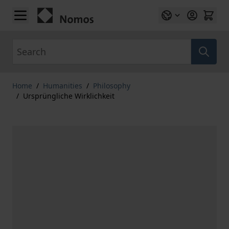
Skip to Content
Search
Home
/
Humanities
/
Philosophy
/
Ursprüngliche Wirklichkeit