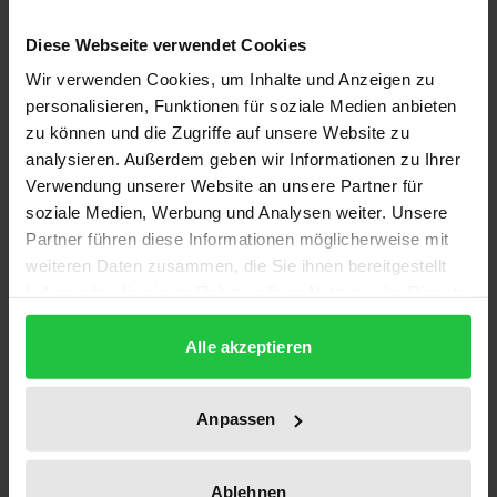
Diese Webseite verwendet Cookies
Ausgehend vom Abbildproblem zeigt der Autor, dass
uns das traditionelle Denken vor eine Alternative
Wir verwenden Cookies, um Inhalte und Anzeigen zu
personalisieren, Funktionen für soziale Medien anbieten
zwischen Scylla und Charybdis stellt: Entweder wir
zu können und die Zugriffe auf unsere Website zu
leben als Solipsist - was absurd ist -, oder wir
analysieren. Außerdem geben wir Informationen zu Ihrer
nehmen irgendwelche Hinterwelten im Sinne einer
Verwendung unserer Website an unsere Partner für
objektiven Realität in Kauf - was der unmündigen
soziale Medien, Werbung und Analysen weiter. Unsere
Flucht in Glaubensbekenntnisse der
Partner führen diese Informationen möglicherweise mit
unterschiedlichsten Couleur entspricht. Die
weiteren Daten zusammen, die Sie ihnen bereitgestellt
haben oder die sie im Rahmen Ihrer Nutzung der Dienste
naturwissenschaftlichen sind hierbei nicht wahrer
gesammelt haben.
als die religiösen. sie dominieren lediglich, weil sie
Alle akzeptieren
uns Verfügbarkeit und Macht ermöglichen. Eine
konsequente Unterscheidung zwischen
vorstellendem und begrifflichem Denken gestattet
Anpassen
es, einen offenen Lösungsweg als tertium datur zu
entwickeln. Dieser besteht in einem Denken aus
Ablehnen