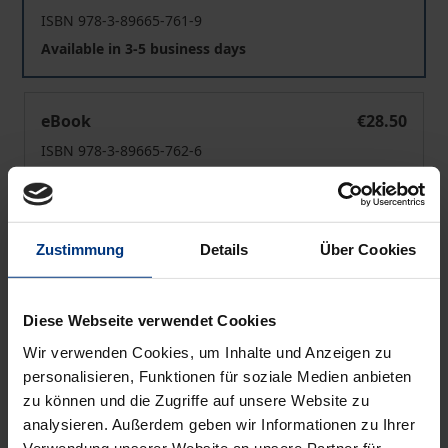
ISBN 978-3-89665-761-9
Available in 3-5 business days
Variable Lernwege
eBook
€28.50
ISBN 978-3-89665-762-6
Available
Prices include VAT. Depending on the delivery address, VAT
Zustimmung
Details
Über Cookies
may vary at checkout.
Diese Webseite verwendet Cookies
Add to Cart
Wir verwenden Cookies, um Inhalte und Anzeigen zu
Add to Wish List
personalisieren, Funktionen für soziale Medien anbieten
Delivery cost notice
zu können und die Zugriffe auf unsere Website zu
analysieren. Außerdem geben wir Informationen zu Ihrer
Verwendung unserer Website an unsere Partner für