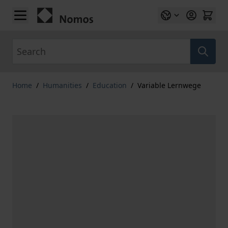
Skip to Content
Search
Home
/
Humanities
/
Education
/
Variable Lernwege