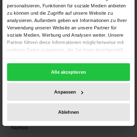
personalisieren, Funktionen für soziale Medien anbieten
1
zu können und die Zugriffe auf unsere Website zu
analysieren. Außerdem geben wir Informationen zu Ihrer
ISBN
Verwendung unserer Website an unsere Partner für
978-3-7890-2065-0
soziale Medien, Werbung und Analysen weiter. Unsere
Partner führen diese Informationen möglicherweise mit
Subtitle
weiteren Daten zusammen, die Sie ihnen bereitgestellt
Die Rechtslage nach dem
haben oder die sie im Rahmen Ihrer Nutzung der Dienste
Konsumentenschutzgesetz von 1984
gesammelt haben.
Alle akzeptieren
Publication Date
Sep 5, 1990
Anpassen
Year of Publication
1990
Ablehnen
Publisher
Nomos