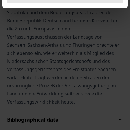
Georgiens, des Constitutional Committee in
Südafrika und dem Regierungsbeauftragten der
Bundesrepublik Deutschland für den »Konvent für
die Zukunft Europas«. In den
Verfassungsausschüssen der Landtage von
Sachsen, Sachsen-Anhalt und Thüringen brachte er
sich ebenso ein, wie er weiterhin als Mitglied des
Niedersächsischen Staatsgerichtshofs und des
Verfassungsgerichtshofs des Freistaates Sachsen
wirkt. Hinterfragt werden in den Beiträgen der
ursprüngliche Prozeß der Verfassungsgebung im
Land und die Entwicklung seither sowie die
Verfassungswirklichkeit heute.
Bibliographical data