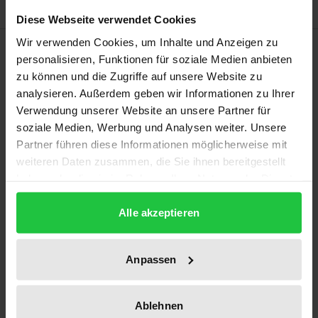
Diese Webseite verwendet Cookies
Wir verwenden Cookies, um Inhalte und Anzeigen zu
Description
personalisieren, Funktionen für soziale Medien anbieten
zu können und die Zugriffe auf unsere Website zu
Aus Anlaß des 65. Geburtstages von Prof. Dr. Dr. h.c.
analysieren. Außerdem geben wir Informationen zu Ihrer
Hans-Peter Schneider veranstaltete das Institut für
Verwendung unserer Website an unsere Partner für
soziale Medien, Werbung und Analysen weiter. Unsere
Föderalismusforschung in der Universität Hannover
Partner führen diese Informationen möglicherweise mit
ein Kolloquium zum Thema dieses vorliegenden
weiteren Daten zusammen, die Sie ihnen bereitgestellt
Bandes, um einen der Arbeitsschwerpunkte von
haben oder die sie im Rahmen Ihrer Nutzung der Dienste
Professor Schneider zu würdigen. Die sieben
gesammelt haben.
Abschnitte vollziehen den wissenschaftlichen
Alle akzeptieren
Lebensweg des Jubilars historisch nach. Bereits in
den siebziger Jahren begann er seine
Anpassen
Beratungstätigkeit in Spanien für den
Verfassungsausschuß, später gefolgt von der
Ablehnen
Beratung der Regierung der Philippinen und