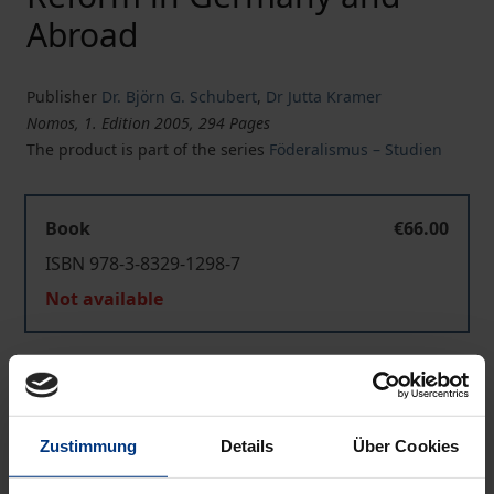
Abroad
Publisher
Dr. Björn G. Schubert
,
Dr Jutta Kramer
Nomos, 1. Edition 2005, 294 Pages
The product is part of the series
Föderalismus – Studien
Book
€66.00
ISBN 978-3-8329-1298-7
Not available
Add to Cart
Add to Wish List
Zustimmung
Details
Über Cookies
Delivery cost notice