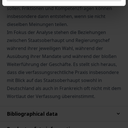
Wohle ihres Landes ihre jeweilige Arbeit ausführen
sollen. Friktionen und Kompetenz­fragen können
insbesondere dann entstehen, wenn sie nicht
dieselben Meinungen teilen.
Im Fokus der Analyse stehen die Beziehungen
zwischen Staats­oberhaupt und Regierungschef
während ihrer jeweiligen Wahl, während der
Ausübung ihrer Mandate und während der bloßen
Weiterführung der Geschäfte. Es stellt sich heraus,
dass die verfassungsrechtliche Praxis insbesondere
mit Blick auf das Staatsoberhaupt sowohl in
Deutschland als auch in Frankreich oft nicht mit dem
Wortlaut der Verfassung übereinstimmt.
Bibliographical data