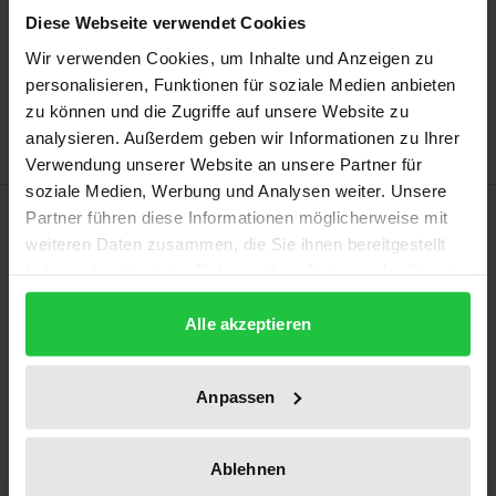
Diese Webseite verwendet Cookies
Add to Cart
Wir verwenden Cookies, um Inhalte und Anzeigen zu
Add to Wish List
personalisieren, Funktionen für soziale Medien anbieten
Delivery cost notice
zu können und die Zugriffe auf unsere Website zu
analysieren. Außerdem geben wir Informationen zu Ihrer
Verwendung unserer Website an unsere Partner für
soziale Medien, Werbung und Analysen weiter. Unsere
Description
Partner führen diese Informationen möglicherweise mit
weiteren Daten zusammen, die Sie ihnen bereitgestellt
haben oder die sie im Rahmen Ihrer Nutzung der Dienste
Anders als das Vereinigte Königreich sind Frankreich
gesammelt haben.
und Deutsch­land demokratische Rechtsstaaten in
Alle akzeptieren
Form von Republiken mit jeweils einem gewählten
Staatsoberhaupt. Beide haben im Gegensatz zu den
Anpassen
USA darüber hinaus auch einen Regierungschef.
Somit gibt es in beiden Ländern zwei demokratisch
legitimierte verfassungsrechtliche Organe, die zum
Ablehnen