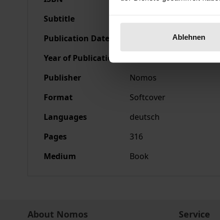
Subtitle
Die Begrenzung der Nac
Ablehnen
Publication Date
Apr 23, 1991
Year of Publication
1991
Publisher
Nomos
Format
Softcover
Languages
deutsch
Pages
316
Medium
Book
About Nomos
Service