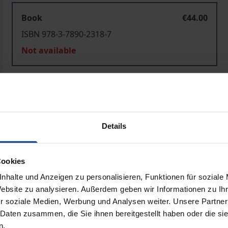
Book
€44.00
ISBN 978-3-7890-2318-7
Not available
Add to Cart
Add to Wish List
Delivery cost notice
Details
Prod
Cookies
nhalte und Anzeigen zu personalisieren, Funktionen für soziale
Website zu analysieren. Außerdem geben wir Informationen zu I
r soziale Medien, Werbung und Analysen weiter. Unsere Partner
 Daten zusammen, die Sie ihnen bereitgestellt haben oder die s
n.