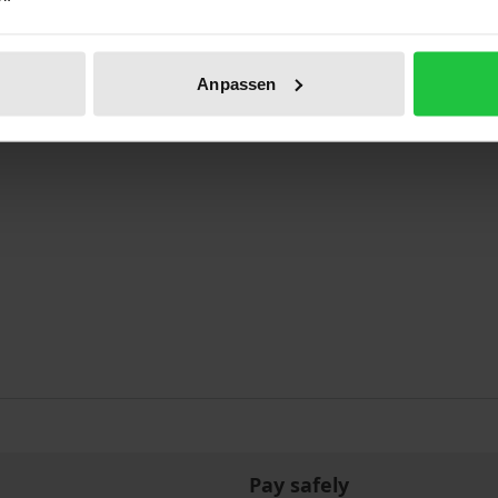
hhaftung des bisherigen Einzelkaufmanns im Fallbereich d
Anpassen
Pay safely