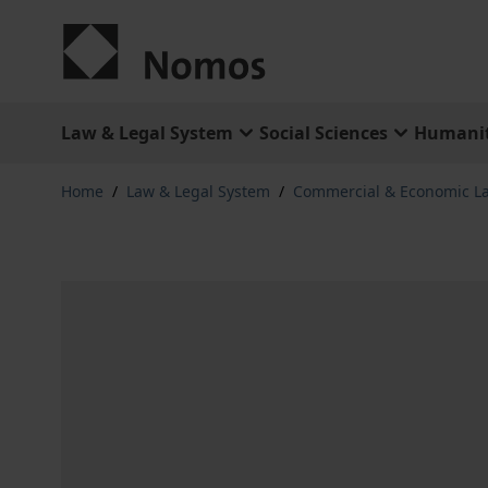
Skip to Content
Law & Legal System
Social Sciences
Humanit
Home
/
Law & Legal System
/
Commercial & Economic L