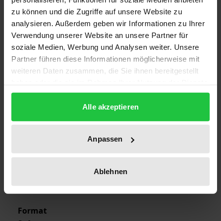
zu können und die Zugriffe auf unsere Website zu
analysieren. Außerdem geben wir Informationen zu Ihrer
Edition
Verwendung unserer Website an unsere Partner für
1
soziale Medien, Werbung und Analysen weiter. Unsere
Partner führen diese Informationen möglicherweise mit
ISBN
weiteren Daten zusammen, die Sie ihnen bereitgestellt
978-3-7890-2115-2
haben oder die sie im Rahmen Ihrer Nutzung der Dienste
gesammelt haben.
Publication Date
Alle akzeptieren
Aug 22, 1990
Year of Publication
Anpassen
1990
Ablehnen
Publisher
Nomos
Format