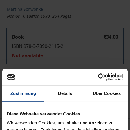
Martina Schwonke
Nomos, 1. Edition 1990, 254 Pages
Book
€34.00
ISBN 978-3-7890-2115-2
Not available
Add to Cart
Add to Wish List
Zustimmung
Details
Über Cookies
Delivery cost notice
Diese Webseite verwendet Cookies
Wir verwenden Cookies, um Inhalte und Anzeigen zu
Bibliographical data
personalisieren, Funktionen für soziale Medien anbieten