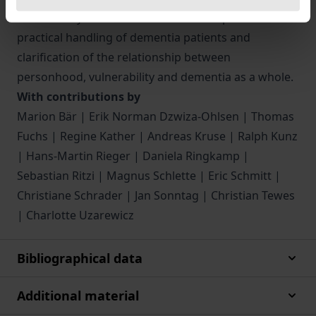
vulnerability can contribute to both improved
practical handling of dementia patients and
clarification of the relationship between
personhood, vulnerability and dementia as a whole.
With contributions by
Marion Bär | Erik Norman Dzwiza-Ohlsen | Thomas
Fuchs | Regine Kather | Andreas Kruse | Ralph Kunz
| Hans-Martin Rieger | Daniela Ringkamp |
Sebastian Ritzi | Magnus Schlette | Eric Schmitt |
Christiane Schrader | Jan Sonntag | Christian Tewes
| Charlotte Uzarewicz
Bibliographical data
Additional material