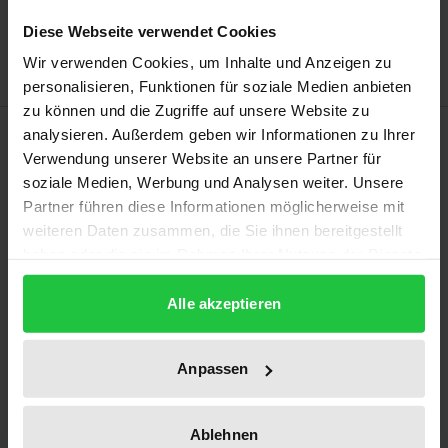
Add to Wish List
Delivery cost notice
Diese Webseite verwendet Cookies
Wir verwenden Cookies, um Inhalte und Anzeigen zu
personalisieren, Funktionen für soziale Medien anbieten
zu können und die Zugriffe auf unsere Website zu
Description
analysieren. Außerdem geben wir Informationen zu Ihrer
Verwendung unserer Website an unsere Partner für
soziale Medien, Werbung und Analysen weiter. Unsere
This book examines the relationship between
Partner führen diese Informationen möglicherweise mit
personhood and vulnerability in dementia from a
weiteren Daten zusammen, die Sie ihnen bereitgestellt
phenomenological–anthropological research
haben oder die sie im Rahmen Ihrer Nutzung der Dienste
perspective. The disease poses existential challenges
gesammelt haben.
to patients affected by it and their social
Alle akzeptieren
environment in private, nursing and medical
settings. Therefore, in interdisciplinary
Anpassen
contributions, this study explores the question of
how stronger consideration of the bodily
Ablehnen
constitution of the human being and its existential