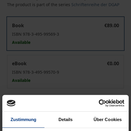
The product is part of the series
Schriftenreihe der DGAP
Verletzlichkeit und Personalität in der Demenz
Book
€89.00
ISBN 978-3-495-99569-3
Available
Verletzlichkeit und Personalität in der Demenz
eBook
€0.00
ISBN 978-3-495-99570-9
Available
Prices include VAT. Depending on the delivery address, VAT
may vary at checkout.
Zustimmung
Details
Über Cookies
Add to Cart