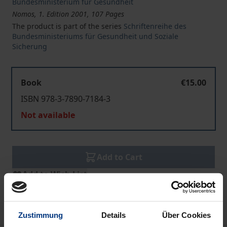
Bundesministerium für Gesundheit
Nomos, 1. Edition 2001, 107 Pages
The product is part of the series
Schriftenreihe des
Bundesministeriums für Gesundheit und Soziale
Sicherung
Book
€15.00
ISBN 978-3-7890-7184-3
Not available
Add to Cart
Add to Wish List
Delivery cost notice
Zustimmung
Details
Über Cookies