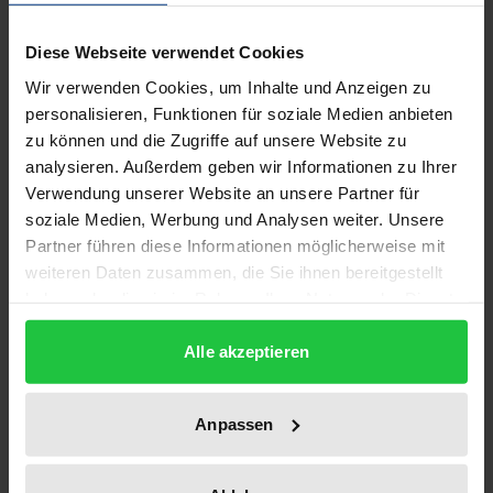
Description
Diese Webseite verwendet Cookies
Wir verwenden Cookies, um Inhalte und Anzeigen zu
Für die Arbeit regionaler Suchtkoordination stellt
personalisieren, Funktionen für soziale Medien anbieten
dieser Band Ergebnisse unter strukturellen und
zu können und die Zugriffe auf unsere Website zu
organisatorischen Rahmenbedingungen und einen
analysieren. Außerdem geben wir Informationen zu Ihrer
detaillierten Abschlußbericht des 1995 aufgelegten
Verwendung unserer Website an unsere Partner für
»Kooperationsmodells nachgehende Sozialarbeit«
soziale Medien, Werbung und Analysen weiter. Unsere
dar, in dessen Mittelpunkt die Verbesserung der
Partner führen diese Informationen möglicherweise mit
weiteren Daten zusammen, die Sie ihnen bereitgestellt
Hilfen von Abhängigen verschiedener Suchtmittel
haben oder die sie im Rahmen Ihrer Nutzung der Dienste
stand. Dazu wurden Stellen für Koordinatoren
gesammelt haben.
geschaffen, die in Modellregionen die Vernetzung
Alle akzeptieren
der Hilfsangebote vorantreiben sollten.
Die wissenschaftliche Betreuung leitete die
Anpassen
Gesellschaft für Forschung und Beratung im
Gesundheits- und Sozialbereich mbH (FOGS) in Köln.
Neben vielen positiven Gesichtspunkten wird hierbei