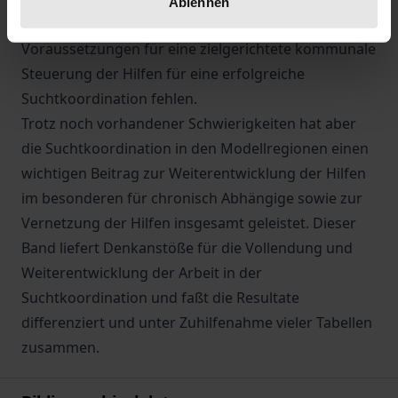
Ablehnen
deutlich, daß in vielen Regionen noch wesentliche
Voraussetzungen für eine zielgerichtete kommunale
Steuerung der Hilfen für eine erfolgreiche
Suchtkoordination fehlen.
Trotz noch vorhandener Schwierigkeiten hat aber
die Suchtkoordination in den Modellregionen einen
wichtigen Beitrag zur Weiterentwicklung der Hilfen
im besonderen für chronisch Abhängige sowie zur
Vernetzung der Hilfen insgesamt geleistet. Dieser
Band liefert Denkanstöße für die Vollendung und
Weiterentwicklung der Arbeit in der
Suchtkoordination und faßt die Resultate
differenziert und unter Zuhilfenahme vieler Tabellen
zusammen.