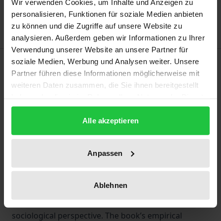
Wir verwenden Cookies, um Inhalte und Anzeigen zu
Delivery cost notice
personalisieren, Funktionen für soziale Medien anbieten
zu können und die Zugriffe auf unsere Website zu
analysieren. Außerdem geben wir Informationen zu Ihrer
Verwendung unserer Website an unsere Partner für
Description
soziale Medien, Werbung und Analysen weiter. Unsere
Partner führen diese Informationen möglicherweise mit
weiteren Daten zusammen, die Sie ihnen bereitgestellt
This book is based on a qualitative interview study of
haben oder die sie im Rahmen Ihrer Nutzung der Dienste
adult men who were sexually abused by Catholic
gesammelt haben.
clerics as children or adolescents. Starting from the
Alle akzeptieren
observation that the victims do not consistently
distance themselves from the church or Catholic
Anpassen
beliefs, the study examines the lasting impact of a
religiously shaped background on them coping with
Ablehnen
the abuse they experienced as well as with general
biographical conflicts from a religious and
sociological perspective. The book’s empirical