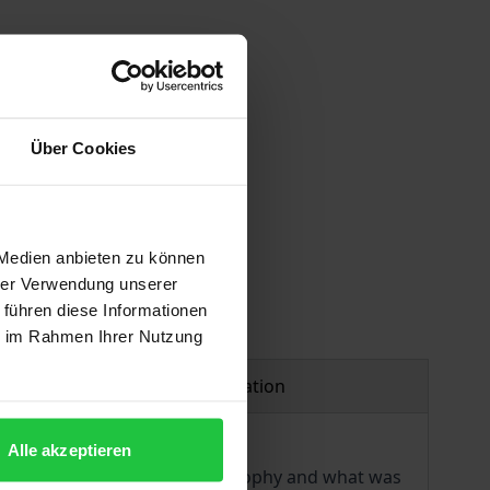
Über Cookies
 vary at checkout.
 Medien anbieten zu können
hrer Verwendung unserer
 führen diese Informationen
ie im Rahmen Ihrer Nutzung
Product safety information
Alle akzeptieren
igh Enlightenment. Using philosophy and what was