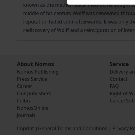
known as the mathematical method he sought to e
middle of his century Wolff was renowned througho
reputation faded soon afterwards. It was only the
rediscovery of Wolff and a reinvigoration of inte
About Nomos
Service
Nomos Publishing
Delivery a
Press Service
Contact
Career
FAQ
Our publishers
Right of W
Inlibra
Cancel Sub
NomosOnline
Journals
Imprint
|
General Terms and Conditions
|
Privacy Po