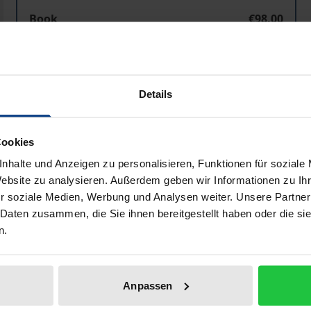
Book
€98.00
ISBN 978-3-487-10804-9
Available
Details
Prices include VAT. Depending on the delivery address, VAT may
Cookies
Add to Cart
Add to Wish List
nhalte und Anzeigen zu personalisieren, Funktionen für soziale
Delivery cost notice
Website zu analysieren. Außerdem geben wir Informationen zu I
r soziale Medien, Werbung und Analysen weiter. Unsere Partner
 Daten zusammen, die Sie ihnen bereitgestellt haben oder die s
n.
Bibliographical data
Anpassen
 important and influential philosophers of the early and h