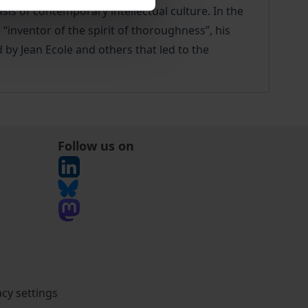
s of contemporary intellectual culture. In the
“inventor of the spirit of thoroughness”, his
 by Jean Ecole and others that led to the
Follow us on
acy settings