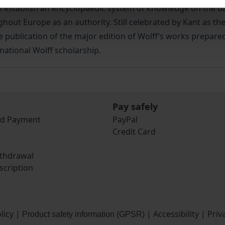
stablish an encyclopaedic system of knowledge on the basi
ut Europe as an authority. Still celebrated by Kant as the 
 publication of the major edition of Wolff’s works prepared
rnational Wolff scholarship.
Pay safely
nd Payment
PayPal
Credit Card
ithdrawal
scription
licy
|
|
Accessibility
|
Priv
Product safety information (GPSR)