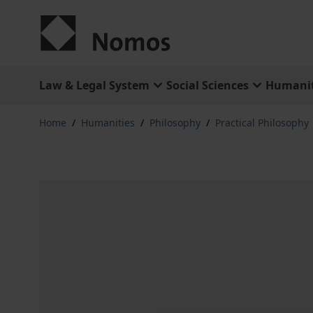
Skip to Content
Law & Legal System
Social Sciences
Humanit
Home
/
Humanities
/
Philosophy
/
Practical Philosophy