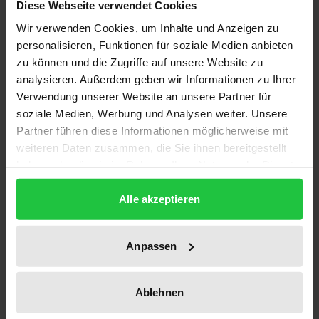
Diese Webseite verwendet Cookies
Add to Wish List
Delivery cost notice
Wir verwenden Cookies, um Inhalte und Anzeigen zu
personalisieren, Funktionen für soziale Medien anbieten
zu können und die Zugriffe auf unsere Website zu
analysieren. Außerdem geben wir Informationen zu Ihrer
Verwendung unserer Website an unsere Partner für
Description
soziale Medien, Werbung und Analysen weiter. Unsere
Partner führen diese Informationen möglicherweise mit
The State Physician of Schaumburg-Lippe Christian
weiteren Daten zusammen, die Sie ihnen bereitgestellt
Philipp Berger (1701-1739) published the first edition
haben oder die sie im Rahmen Ihrer Nutzung der Dienste
of his "Versuch einer Gründlichen Erläuterung
gesammelt haben.
Alle akzeptieren
Merckwürdiger Begebenheiten in der Natur" in
Lemgo in 1737-1739. The work was a continuation of
Ludwig Philipp Thümmings "Versuch einer
Anpassen
Gründlichen Erläuterung der merckwürdigsten
Begebenheiten in der Natur" (Reprinted in Christian
Ablehnen
Wolff, Gesammelte Werke, Abt. III, Bd. 54, 1999), in