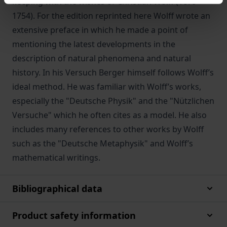
keeping with the wishes of Christian Wolff (1679-
1754). For the edition reprinted here Wolff wrote an
extensive preface in which he made a point of
mentioning the latest developments in the
description of natural phenomena and natural
history. In his Versuch Berger himself follows Wolff’s
ideal method. He was familiar with Wolff’s works,
especially the "Deutsche Physik" and the "Nützlichen
Versuche" which he often cites as a model. He also
includes many references to other works by Wolff
such as the "Deutsche Metaphysik" and Wolff’s
mathematical writings.
Bibliographical data
Product safety information