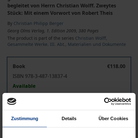
begleitet von Herrn Christian Wolff. Zweytes
Stück: Mit einem Vorwort von Robert Theis
By
Christian Philipp Berger
Georg Olms Verlag, 1. Edition 2009, 380 Pages
The product is part of the series
Christian Wolff,
Gesammelte Werke. III. Abt., Materialien und Dokumente
Book
€118.00
ISBN 978-3-487-13837-4
Available
Prices include VAT. Depending on the delivery address, VAT
may vary at checkout.
Zustimmung
Details
Über Cookies
Add to Cart