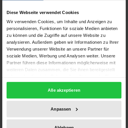
Diese Webseite verwendet Cookies
Wir verwenden Cookies, um Inhalte und Anzeigen zu
Description
personalisieren, Funktionen für soziale Medien anbieten
zu können und die Zugriffe auf unsere Website zu
analysieren. Außerdem geben wir Informationen zu Ihrer
Der Gemeinschaftsgesetzgeber hat insbesondere in
Verwendung unserer Website an unsere Partner für
den letzten Jahren rechtsfähige Einrichtungen
soziale Medien, Werbung und Analysen weiter. Unsere
geschaffen, ohne daß er sich dabei auf eine
Partner führen diese Informationen möglicherweise mit
ausdrückliche Ermächtigung in den
weiteren Daten zusammen, die Sie ihnen bereitgestellt
haben oder die sie im Rahmen Ihrer Nutzung der Dienste
Gemeinschaftsverträgen stützten konnte. Beispiele
gesammelt haben.
hierfür sind das Harmonisierungsamt für den
Alle akzeptieren
Binnenmarkt in Alicante, die Europäische Agentur
für die Beurteilung von Arzneimitteln in London und
das Gemeinschaftliche Sortenamt in Angers.
Anpassen
Nach einer kurzen Beschreibung der einzelnen
Einrichtungen geht der Verfasser auf die
Ablehnen