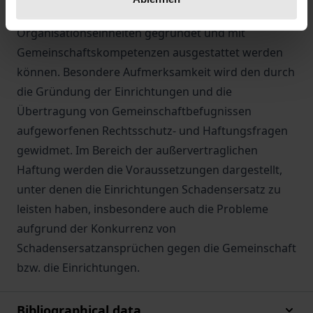
Voraussetzungen ein, unter denen solche
Organisationseinheiten gegründet und mit
Gemeinschaftskompetenzen ausgestattet werden
können. Besondere Aufmerksamkeit wird den durch
die Gründung der Einrichtungen und die
Übertragung von Gemeinschaftbefugnissen
aufgeworfenen Rechtsschutz- und Haftungsfragen
gewidmet. Im Bereich der außervertraglichen
Haftung werden die Voraussetzungen dargestellt,
unter denen die Einrichtungen Schadensersatz zu
leisten haben, insbesondere auch die Probleme
aufgrund der Konkurrenz von
Schadensersatzansprüchen gegen die Gemeinschaft
bzw. die Einrichtungen.
Bibliographical data