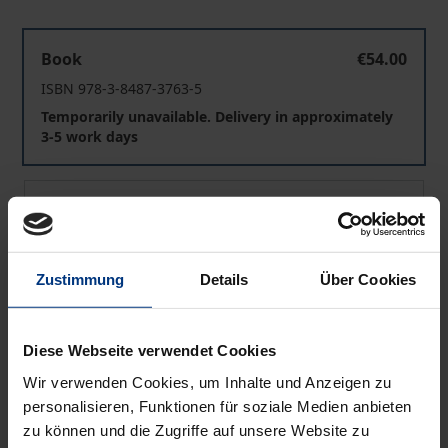
Vertrauen in service-orientierten Online-Communitys
Book
€54.00
ISBN 978-3-8487-3763-5
Temporarily unavailable. Delivery in approximately
3-5 work days
Vertrauen in service-orientierten Online-Communitys
eBook
€54.00
ISBN 978-3-8452-8070-7
Available
Zustimmung
Details
Über Cookies
Prices include VAT. Depending on the delivery address, VAT
Diese Webseite verwendet Cookies
may vary at checkout.
Wir verwenden Cookies, um Inhalte und Anzeigen zu
personalisieren, Funktionen für soziale Medien anbieten
Add to Cart
zu können und die Zugriffe auf unsere Website zu
Add to Wish List