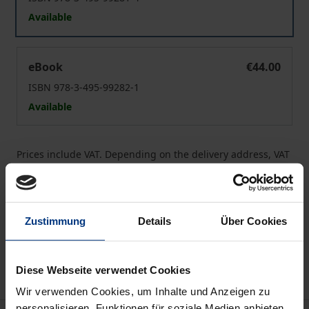
Available
Vertrauen und Risiko
eBook
€44.00
ISBN 978-3-495-99282-1
Available
Prices include VAT. Depending on the delivery address, VAT
may vary at checkout.
Add to Cart
Zustimmung
Details
Über Cookies
Add to Wish List
Delivery cost notice
Diese Webseite verwendet Cookies
Wir verwenden Cookies, um Inhalte und Anzeigen zu
personalisieren, Funktionen für soziale Medien anbieten