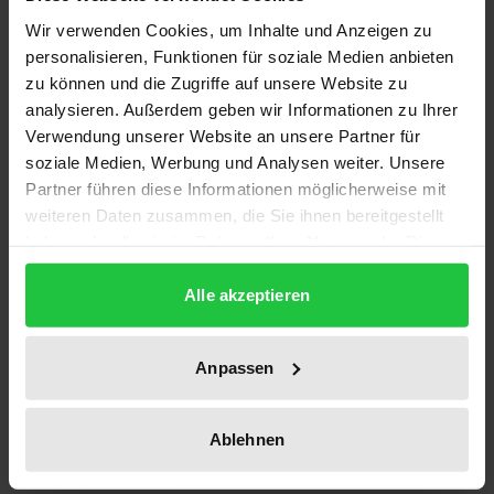
Description
Wir verwenden Cookies, um Inhalte und Anzeigen zu
personalisieren, Funktionen für soziale Medien anbieten
Angesichts knapper werdender Finanzmittel stellt
zu können und die Zugriffe auf unsere Website zu
die Reform der öffentlichen Verwaltung eine der
analysieren. Außerdem geben wir Informationen zu Ihrer
zentralen Herausforderungen für Staat und
Verwendung unserer Website an unsere Partner für
kommunale Gebietskörperschaften dar. Ziel der 6.
soziale Medien, Werbung und Analysen weiter. Unsere
Partner führen diese Informationen möglicherweise mit
Bad Iburger Gespräche war deshalb zunächst eine
weiteren Daten zusammen, die Sie ihnen bereitgestellt
Bestandsaufnahme der bisher ergriffenen
haben oder die sie im Rahmen Ihrer Nutzung der Dienste
Maßnahmen auf staatlicher und kommunaler Ebene
gesammelt haben.
sowie der dabei gemachten Erfahrungen. Darüber
Alle akzeptieren
hinaus gingen die Referenten der Frage nach,
welche gesetzgeberischen und administrativen
Anpassen
Maßnahmen erforderlich und geboten sind, um eine
effektivere und kostengünstigere
Verwaltungsorganisation zu erreichen.
Ablehnen
Die Autoren und ihre Beiträge sind: Gerhard