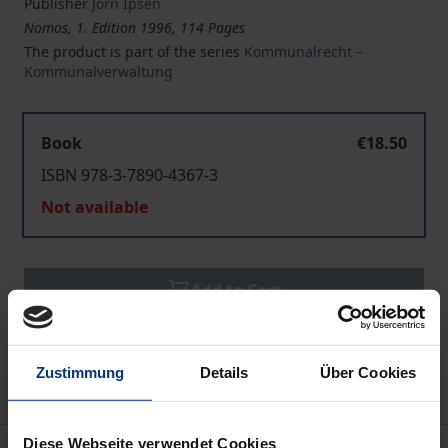
Publisher
Jörn Ipsen
Nomos, 1. Edition 1996, 114 Pages
The product is part of the series
Kommunalrecht –
Kommunalverwaltung
Book
€18.50
ISBN 978-3-7890-4367-3
Not available
Add to Cart
Add to Wish List
Delivery cost notice
Zustimmung
Details
Über Cookies
Diese Webseite verwendet Cookies