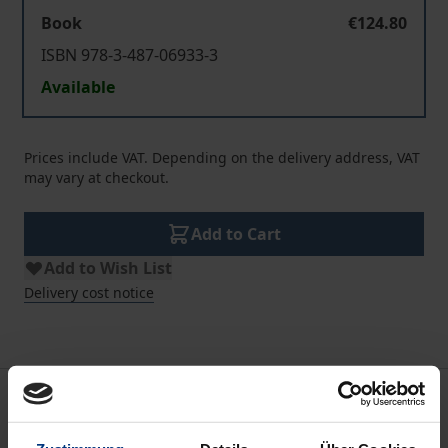
Book
€124.80
ISBN 978-3-487-06933-3
Available
Prices include VAT. Depending on the delivery address, VAT
may vary at checkout.
Add to Cart
Add to Wish List
Delivery cost notice
Bibliographical data