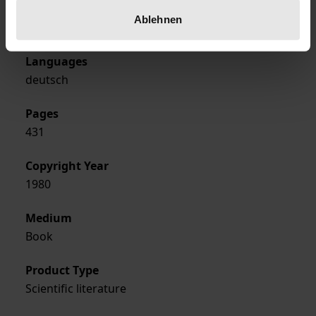
Format
Ablehnen
Hardcover
Languages
deutsch
Pages
431
Copyright Year
1980
Medium
Book
Product Type
Scientific literature