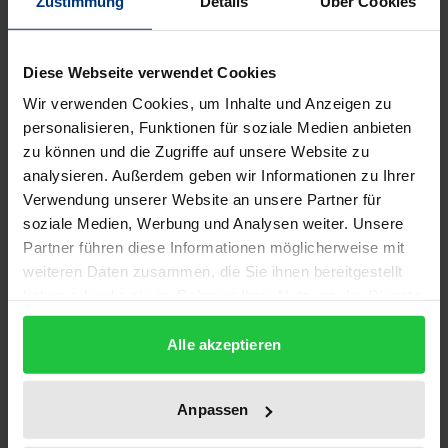
Zustimmung
Details
Über Cookies
Edition
1
Diese Webseite verwendet Cookies
ISBN
Wir verwenden Cookies, um Inhalte und Anzeigen zu
978-3-487-06933-3
personalisieren, Funktionen für soziale Medien anbieten
zu können und die Zugriffe auf unsere Website zu
Subtitle
analysieren. Außerdem geben wir Informationen zu Ihrer
Band 01: Allgemeines und Vorbereitendes
Verwendung unserer Website an unsere Partner für
soziale Medien, Werbung und Analysen weiter. Unsere
Publication Date
Partner führen diese Informationen möglicherweise mit
Jan 1, 1980
weiteren Daten zusammen, die Sie ihnen bereitgestellt
haben oder die sie im Rahmen Ihrer Nutzung der Dienste
Year of Publication
gesammelt haben.
1980
Alle akzeptieren
Publisher
Anpassen
Georg Olms Verlag