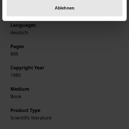
Format
Ablehnen
Hardcover
Languages
deutsch
Pages
806
Copyright Year
1980
Medium
Book
Product Type
Scientific literature