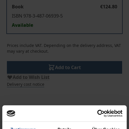
Book
€124.80
ISBN 978-3-487-06939-5
Available
Prices include VAT. Depending on the delivery address, VAT
may vary at checkout.
Add to Cart
Add to Wish List
Delivery cost notice
Bibliographical data