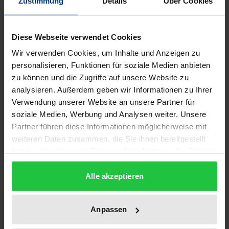
Zustimmung
Details
Über Cookies
Edition
1
Diese Webseite verwendet Cookies
ISBN
Wir verwenden Cookies, um Inhalte und Anzeigen zu
978-3-487-06939-5
personalisieren, Funktionen für soziale Medien anbieten
zu können und die Zugriffe auf unsere Website zu
Subtitle
analysieren. Außerdem geben wir Informationen zu Ihrer
Band 07: Die Poesie (Fortsetzung)
Verwendung unserer Website an unsere Partner für
soziale Medien, Werbung und Analysen weiter. Unsere
Publication Date
Partner führen diese Informationen möglicherweise mit
Jan 1, 1980
weiteren Daten zusammen, die Sie ihnen bereitgestellt
haben oder die sie im Rahmen Ihrer Nutzung der Dienste
Year of Publication
gesammelt haben.
1980
Alle akzeptieren
Publisher
Anpassen
Georg Olms Verlag