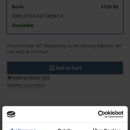
Book
€124.80
ISBN 978-3-487-06941-8
Available
Prices include VAT. Depending on the delivery address, VAT
may vary at checkout.
Add to Cart
Add to Wish List
Delivery cost notice
Bibliographical data