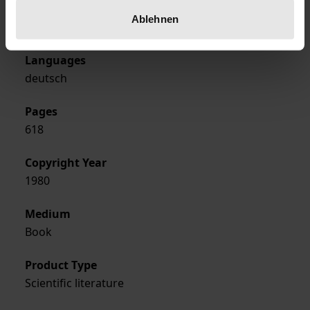
Format
Ablehnen
Hardcover
Languages
deutsch
Pages
618
Copyright Year
1980
Medium
Book
Product Type
Scientific literature