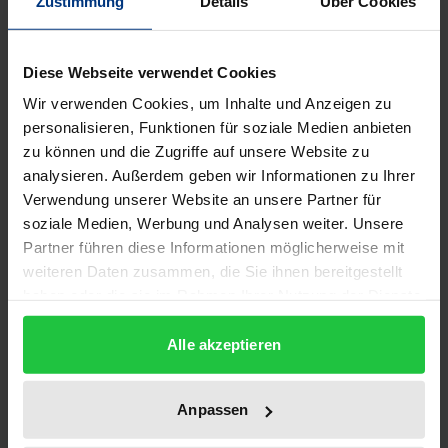
Zustimmung
Details
Über Cookies
Edition
1
Diese Webseite verwendet Cookies
ISBN
Wir verwenden Cookies, um Inhalte und Anzeigen zu
978-3-487-06941-8
personalisieren, Funktionen für soziale Medien anbieten
zu können und die Zugriffe auf unsere Website zu
Subtitle
analysieren. Außerdem geben wir Informationen zu Ihrer
Band 09: Die Geschichte.
Verwendung unserer Website an unsere Partner für
soziale Medien, Werbung und Analysen weiter. Unsere
Publication Date
Partner führen diese Informationen möglicherweise mit
Jan 1, 1980
weiteren Daten zusammen, die Sie ihnen bereitgestellt
haben oder die sie im Rahmen Ihrer Nutzung der Dienste
Year of Publication
gesammelt haben.
1980
Alle akzeptieren
Publisher
Anpassen
Georg Olms Verlag