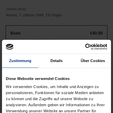
Stefan Reitz
Nomos, 1. Edition 1999, 152 Pages
Book
€40.00
ISBN 978-3-7890-5801-1
Not available
Zustimmung
Details
Über Cookies
Add to Cart
Add to Wish List
Diese Webseite verwendet Cookies
Delivery cost notice
Wir verwenden Cookies, um Inhalte und Anzeigen zu
personalisieren, Funktionen für soziale Medien anbieten
zu können und die Zugriffe auf unsere Website zu
analysieren. Außerdem geben wir Informationen zu Ihrer
Description
Verwendung unserer Website an unsere Partner für