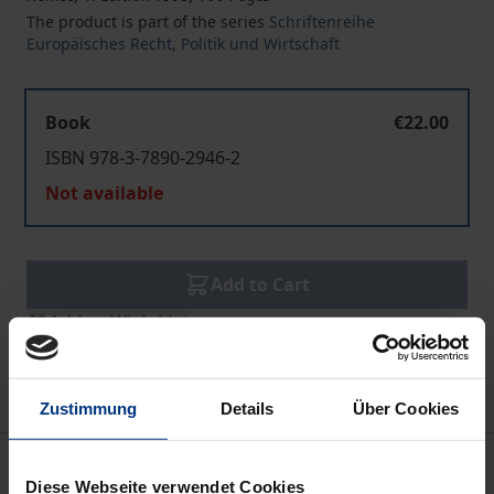
The product is part of the series
Schriftenreihe
Europäisches Recht, Politik und Wirtschaft
Book
€22.00
ISBN 978-3-7890-2946-2
Not available
Add to Cart
Add to Wish List
Delivery cost notice
Zustimmung
Details
Über Cookies
Description
Diese Webseite verwendet Cookies