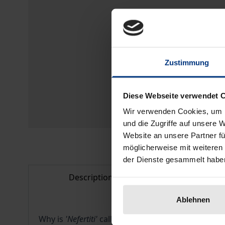
Zustimmung
Diese Webseite verwendet 
Wir verwenden Cookies, um I
und die Zugriffe auf unsere 
Website an unsere Partner fü
möglicherweise mit weiteren
der Dienste gesammelt habe
Description
Bibliogr
Ablehnen
Why is
'Nefertiti'
called
'Nofretete'
in German? Was t