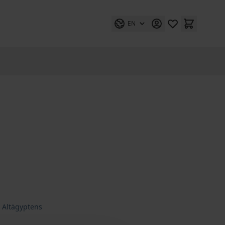
EN
Altägyptens