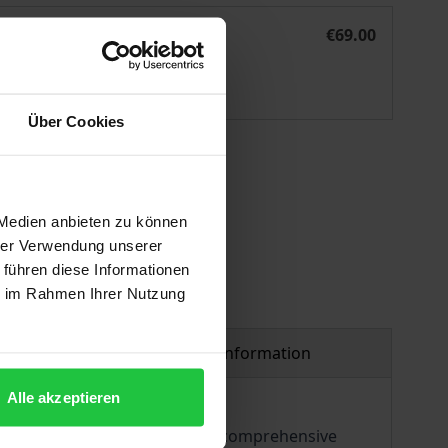
Von Cheops und Khufu
eBook
€69.00
ISBN 978-3-98740-216-6
Available
Über Cookies
 vary at checkout.
 Medien anbieten zu können
hrer Verwendung unserer
 führen diese Informationen
ie im Rahmen Ihrer Nutzung
Product safety information
Alle akzeptieren
Khufu'
? The author provides a comprehensive