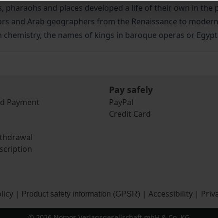
, pharaohs and places developed a life of their own in the
ors and Arab geographers from the Renaissance to modern 
in chemistry, the names of kings in baroque operas or Egy
Pay safely
nd Payment
PayPal
Credit Card
ithdrawal
scription
licy
|
|
Accessibility
|
Priv
Product safety information (GPSR)
© 2026 Nomos Verlagsgesellschaft mbH & Co. KG