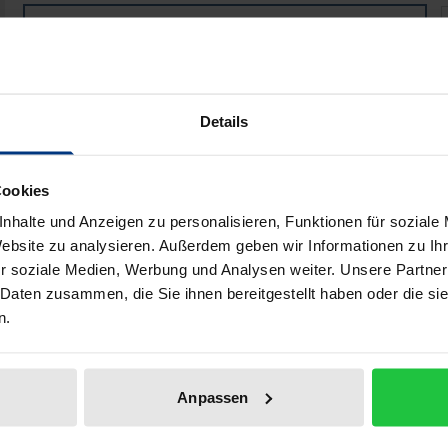
Von Cheops und Khufu
Book
€69.00
ISBN 978-3-98740-215-9
Available
Details
Prices include VAT. Depending on the delivery address, VAT may
Cookies
Add to Cart
Add to Wish List
nhalte und Anzeigen zu personalisieren, Funktionen für soziale
Website zu analysieren. Außerdem geben wir Informationen zu I
Delivery cost notice
r soziale Medien, Werbung und Analysen weiter. Unsere Partner
 Daten zusammen, die Sie ihnen bereitgestellt haben oder die s
n.
aphical data
Additional material
Anpassen
he builder of the Great Pyramid of Giza called
'Cheops'
or
'