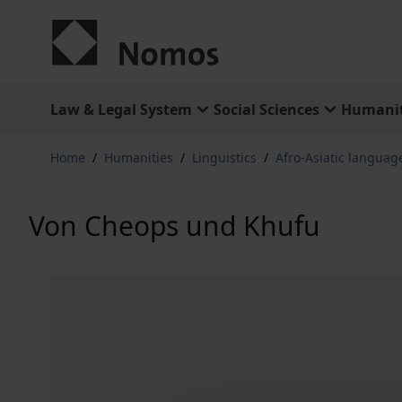
Skip to Content
Law & Legal System
Social Sciences
Humanit
Home
/
Humanities
/
Linguistics
/
Afro-Asiatic languag
Von Cheops und Khufu