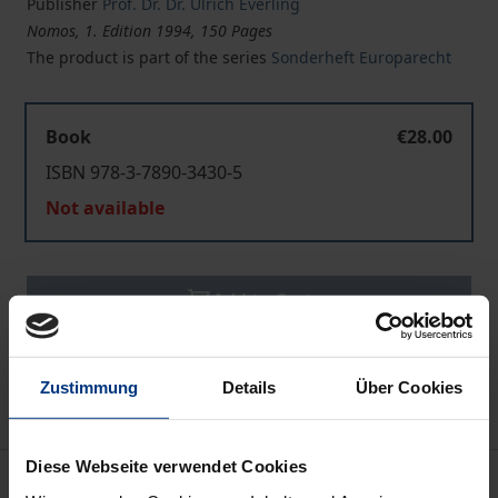
Publisher
Prof. Dr. Dr. Ulrich Everling
Nomos, 1. Edition 1994, 150 Pages
The product is part of the series
Sonderheft Europarecht
Book
€28.00
ISBN 978-3-7890-3430-5
Not available
Add to Cart
Add to Wish List
Delivery cost notice
Zustimmung
Details
Über Cookies
Diese Webseite verwendet Cookies
Description