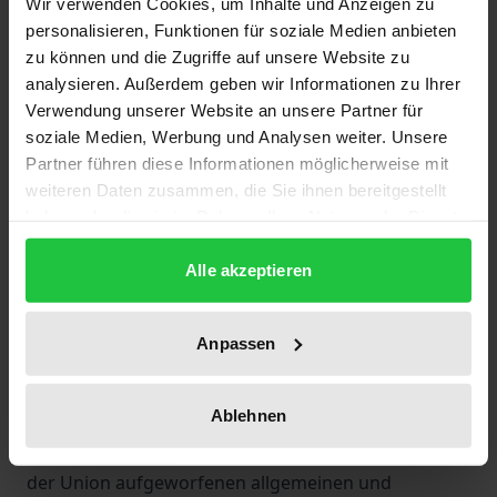
Wir verwenden Cookies, um Inhalte und Anzeigen zu
personalisieren, Funktionen für soziale Medien anbieten
Die Bonner Tagung der Wissenschaftlichen
zu können und die Zugriffe auf unsere Website zu
Gesellschaft für Europarecht hat den Weg der
analysieren. Außerdem geben wir Informationen zu Ihrer
Europäischen Gemeinschaft unter drei
Verwendung unserer Website an unsere Partner für
soziale Medien, Werbung und Analysen weiter. Unsere
Gesichtspunkten erörtert. Einmal geht es um die
Partner führen diese Informationen möglicherweise mit
allgemeinen und institutionellen Aspekte, die Peter
weiteren Daten zusammen, die Sie ihnen bereitgestellt
Badura im Hinblick auf die verfassungsmäßigen
haben oder die sie im Rahmen Ihrer Nutzung der Dienste
Fragen und Hans Joachim Glaesner im Hinblick auf
gesammelt haben.
das Funktionieren der Gemeinschaft behandeln. Im
Alle akzeptieren
zweiten Abschnitt untersuchen Wulf-Henning Roth
und Jörn Pipkorn umfassend die rechtlichen
Anpassen
Rahmenbedingungen für die Wirtschafts- und
Währungsunion und die Koordinierung der
Ablehnen
Wirtschaftspolitik nach dem Vertrag von Maastricht.
Über die durch die bevorstehenden Erweiterungen
der Union aufgeworfenen allgemeinen und