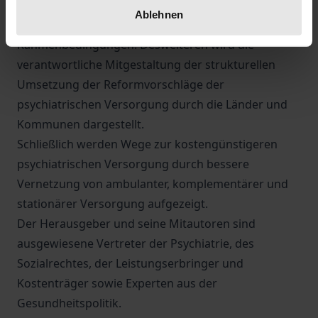
Hilfeansatzes entwickelt wurden, beantworten die
Ablehnen
Autoren hier Fragen nach den sozialrechtlichen
Rahmenbedingungen. Desweiteren wird die
verantwortliche Mitgestaltung der strukturellen
Umsetzung der Reformvorschläge der
psychiatrischen Versorgung durch die Länder und
Kommunen dargestellt.
Schließlich werden Wege zur kostengünstigeren
psychiatrischen Versorgung durch bessere
Vernetzung von ambulanter, komplementärer und
stationärer Versorgung aufgezeigt.
Der Herausgeber und seine Mitautoren sind
ausgewiesene Vertreter der Psychiatrie, des
Sozialrechtes, der Leistungserbringer und
Kostenträger sowie Experten aus der
Gesundheitspolitik.