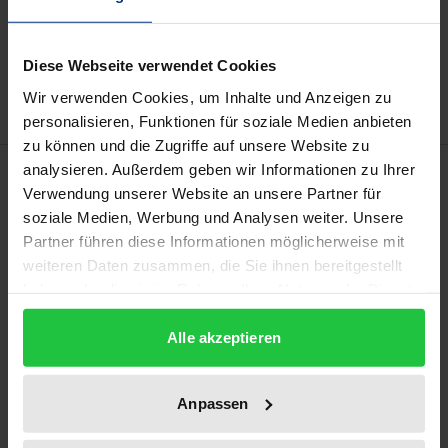
Add to Cart
Add to Wish List
Diese Webseite verwendet Cookies
Delivery cost notice
Wir verwenden Cookies, um Inhalte und Anzeigen zu
personalisieren, Funktionen für soziale Medien anbieten
zu können und die Zugriffe auf unsere Website zu
Description
analysieren. Außerdem geben wir Informationen zu Ihrer
Verwendung unserer Website an unsere Partner für
soziale Medien, Werbung und Analysen weiter. Unsere
Dieser Band setzt die Darstellung der Ergebnisse
Partner führen diese Informationen möglicherweise mit
des Forschungsprojektes der Aktion Psychisch
weiteren Daten zusammen, die Sie ihnen bereitgestellt
Kranke und seines wissenschaftlichen Beirats fort.
haben oder die sie im Rahmen Ihrer Nutzung der Dienste
Während im 1. Teilband (Baden-Baden 1999, ISBN 3-
gesammelt haben.
Alle akzeptieren
7890-6034-8) Wege zur verbesserten,
bedarfsgerechten und am Patienten orientierten
ambulanten psychiatrischen Versorgung aufgezeigt
Anpassen
und Instrumentarien eines personenzentrierten