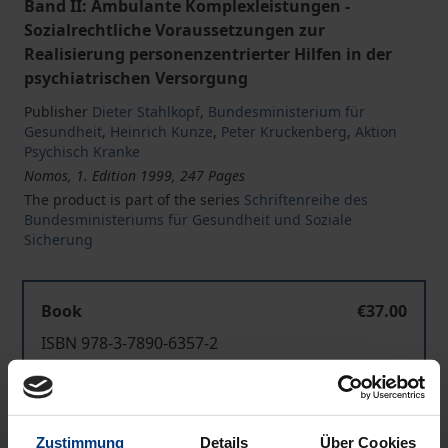
Band II: Ambulante Komplexleistungen -
Sozialrechtliche Voraussetzungen zur
Realisierung personenzentrierter Hilfen in der
psychiatrischen Versorgung
Publisher
Dieter Stahlkopf
,
Bundesministerium für
Gesundheit
,
Heinrich Kunze
,
Peter Kruckenberg
,
Aktion
Psychisch Kranke
Nomos, 1. Edition 1999, 247 Pages
The product is part of the series
Schriftenreihe des
Bundesministeriums für Gesundheit und Soziale
Sicherung
Book
€37.00
ISBN 978-3-7890-6357-2
Not available
Zustimmung
Details
Über Cookies