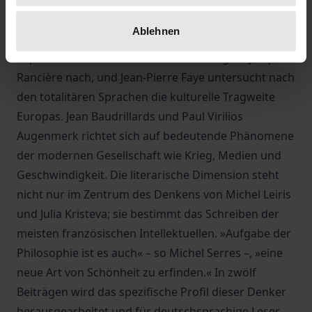
Kategorie des Imaginären in seine umfassende
Ablehnen
Reflexion über die Gesellschaft ein. Den politischen
Aspekten von Differenz und Gleichheit geht Jacques
Rancière nach, und Jean-Pierre Faye untersucht nach
den totalitären Sprachen die kulturelle Tragweite
Europas. Jean Baudrillards und Paul Virilios
Augenmerk richtet sich auf bedeutende Phänomene
der modernen Gesellschaft wie Krieg, Medien und
Geschwindigkeit. Die literarische Dimension steht
nicht nur im Zentrum des Denkens von Michel Leiris
und Julia Kristeva; sie bestimmt das Schreiben der
meisten französischen Intellektuellen. »Aufgabe der
Philosophie ist es auch« – so Michel Serres –, »eine
neue Art von Schönheit zu erfinden.« In zwölf
Beiträgen wird das spezifische Profil dieser Denker
herausgearbeitet und für deutschsprachige Leser