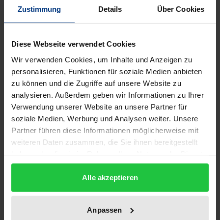
Zustimmung
Details
Über Cookies
Neben den klassischen Vertretern des
›Strukturalismus‹, die im Band Zeitgenössische
französische Denker: eine Bilanz (Rombach, 1998)
Diese Webseite verwendet Cookies
vorgestellt wurden, artikulierten sich in Frankreich
Wir verwenden Cookies, um Inhalte und Anzeigen zu
eine Vielzahl von Denkern, die sich ebenfalls durch
personalisieren, Funktionen für soziale Medien anbieten
die Originalität ihres Ansatzes auszeichneten und
zu können und die Zugriffe auf unsere Website zu
eine Wirkung erzielten, die über die Fachgrenzen
analysieren. Außerdem geben wir Informationen zu Ihrer
Verwendung unserer Website an unsere Partner für
hinausging. So findet sich bei Merleau-Ponty eine
soziale Medien, Werbung und Analysen weiter. Unsere
Öffnung der Phänomenologie, die auch von
Partner führen diese Informationen möglicherweise mit
Foucault begrüßt wurde. Paul Ricœur entwickelte
weiteren Daten zusammen, die Sie ihnen bereitgestellt
eine spezifische Lesart der Hermeneutik, und René
haben oder die sie im Rahmen Ihrer Nutzung der Dienste
Girard legte eine bemerkenswerte Theorie über den
gesammelt haben.
Zusammenhang von Gewalt und Zeichen vor.
Alle akzeptieren
Während Michel Serres’ Denken dem Platz des
Dritten in den Strukturen gilt, der vermittelt und
Anpassen
zugleich Differenzen schafft, führte Castoriadis die