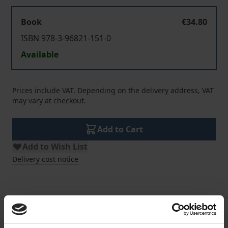
Book
€34.80
ISBN 978-3-96821-151-0
Available
Prices include VAT. Depending on the delivery address, VAT
may vary at checkout.
Add to Cart
Add to Wish List
Delivery cost notice
Description