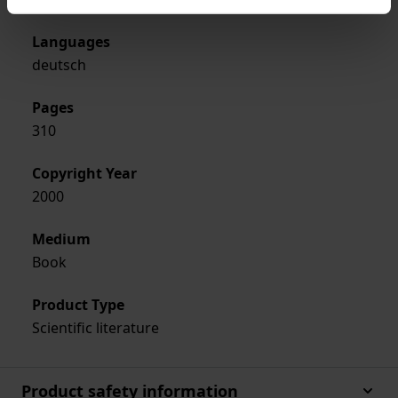
Languages
deutsch
Pages
310
Copyright Year
2000
Medium
Book
Product Type
Scientific literature
Product safety information