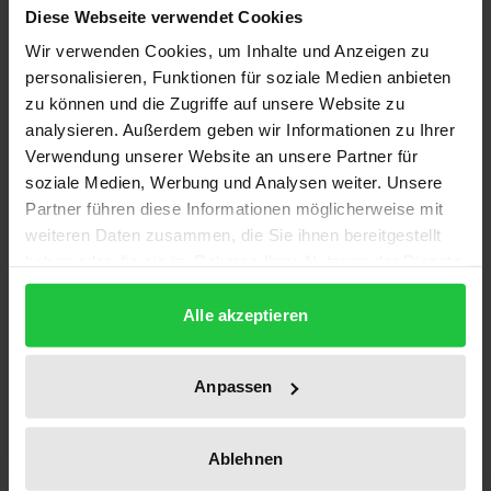
1
Diese Webseite verwendet Cookies
Wir verwenden Cookies, um Inhalte und Anzeigen zu
ISBN
personalisieren, Funktionen für soziale Medien anbieten
978-3-933563-74-3
zu können und die Zugriffe auf unsere Website zu
analysieren. Außerdem geben wir Informationen zu Ihrer
Subtitle
Verwendung unserer Website an unsere Partner für
Heideggers Denken der Freiheit
soziale Medien, Werbung und Analysen weiter. Unsere
Partner führen diese Informationen möglicherweise mit
Publication Date
weiteren Daten zusammen, die Sie ihnen bereitgestellt
Aug 1, 2000
haben oder die sie im Rahmen Ihrer Nutzung der Dienste
gesammelt haben.
Year of Publication
Alle akzeptieren
2000
Publisher
Anpassen
Ergon
Ablehnen
Format
Softcover