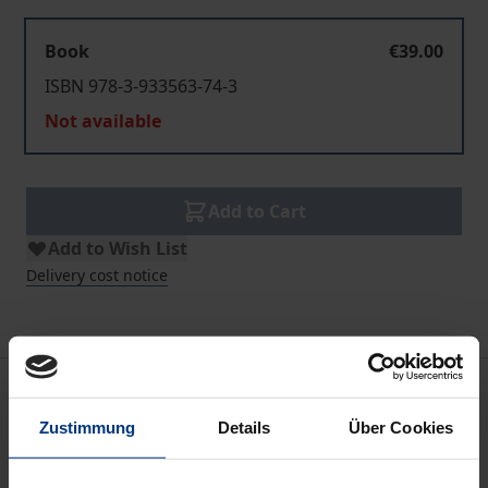
Book
€39.00
ISBN 978-3-933563-74-3
Not available
Add to Cart
Add to Wish List
Delivery cost notice
Bibliographical data
Zustimmung
Details
Über Cookies
Edition