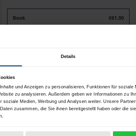
Book
€61.00
ISBN 978-3-7890-7618-3
Not available
Details
Add to Cart
Add to Wish List
Delivery cost notice
Cookies
nhalte und Anzeigen zu personalisieren, Funktionen für soziale
Website zu analysieren. Außerdem geben wir Informationen zu I
r soziale Medien, Werbung und Analysen weiter. Unsere Partner
Bibliographical data
 Daten zusammen, die Sie ihnen bereitgestellt haben oder die s
n.
n juristischen Personen des Privatrechts durch ihre strikte 