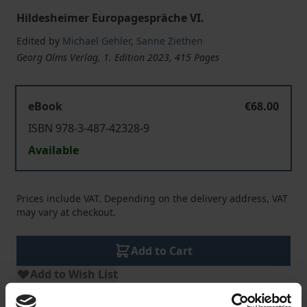
Hildesheimer Europagespräche VI.
Edited by
Michael Gehler
,
Sanne Ziethen
Georg Olms Verlag, 1. Edition 2023, 415 Pages
eBook
€68.00
ISBN 978-3-487-42328-9
Available
Prices include VAT. Depending on the delivery address, VAT
may vary at checkout.
Add to Cart
Add to Wish List
Delivery cost notice