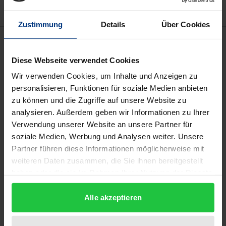
Zustimmung
Details
Über Cookies
Description
Diese Webseite verwendet Cookies
Krisenhafte Erfahrungen mit der eigenen Währung
Wir verwenden Cookies, um Inhalte und Anzeigen zu
hinterlassen Spuren: Banken-, Finanz-, Wirtschafts-
personalisieren, Funktionen für soziale Medien anbieten
und Währungskrisen prägen politische wie
zu können und die Zugriffe auf unsere Website zu
wirtschaftliche Systeme, den Umgang mit Geld auf
analysieren. Außerdem geben wir Informationen zu Ihrer
Verwendung unserer Website an unsere Partner für
gesamtgesellschaftlicher wie privater Ebene, den
soziale Medien, Werbung und Analysen weiter. Unsere
Aufbau und die Organisationsstruktur von
Partner führen diese Informationen möglicherweise mit
Institutionen sowie nicht zuletzt nationale
weiteren Daten zusammen, die Sie ihnen bereitgestellt
Identitäten, politische Kulturen und Systeme. So
haben oder die sie im Rahmen Ihrer Nutzung der Dienste
selbstverständlich dies klingen mag, so sehr lohnt
gesammelt haben.
es, den Einfluss nationaler Wirtschaftskulturen, als
Alle akzeptieren
wichtigen Teil nationaler Identitäten, auf das
'Konstrukt Europa' zu hinterfragen und zu