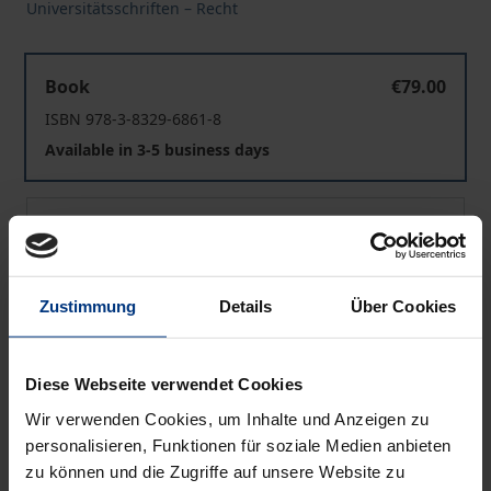
Universitätsschriften – Recht
Wahlrecht und Strafe
Book
€79.00
ISBN 978-3-8329-6861-8
Available in 3-5 business days
Wahlrecht und Strafe
eBook
€79.00
ISBN 978-3-8452-3420-5
Available
Zustimmung
Details
Über Cookies
Prices include VAT. Depending on the delivery address, VAT
Diese Webseite verwendet Cookies
may vary at checkout.
Wir verwenden Cookies, um Inhalte und Anzeigen zu
personalisieren, Funktionen für soziale Medien anbieten
Add to Cart
zu können und die Zugriffe auf unsere Website zu
Add to Wish List